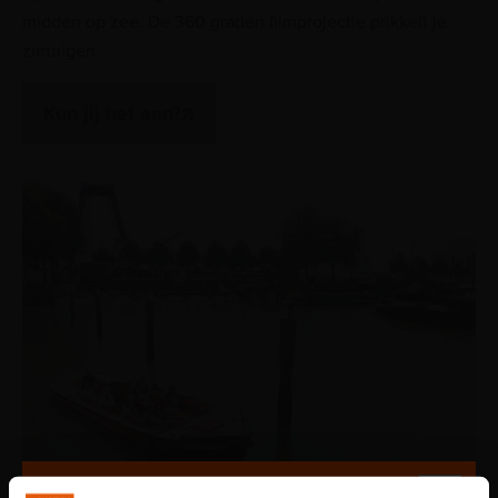
midden op zee. De 360 graden filmprojectie prikkelt je
zintuigen.
Kun jij het aan?