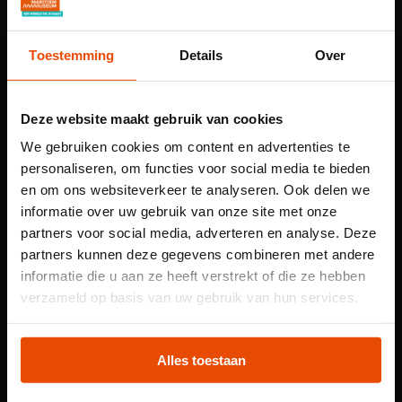
Varen door oude havens
Stap aan boord van onze fluisterboten en reis door de
Toestemming
Details
Over
oude havens van Rotterdam. Een rondvaart boek je bij de
kassa voor een kleine meerprijs.
Deze website maakt gebruik van cookies
Vaar mee
We gebruiken cookies om content en advertenties te
personaliseren, om functies voor social media te bieden
en om ons websiteverkeer te analyseren. Ook delen we
informatie over uw gebruik van onze site met onze
partners voor social media, adverteren en analyse. Deze
partners kunnen deze gegevens combineren met andere
informatie die u aan ze heeft verstrekt of die ze hebben
Let op: voor
verzameld op basis van uw gebruik van hun services.
kindertentoonstelling
Plons! heb je een
Alles toestaan
tijdslot nodig