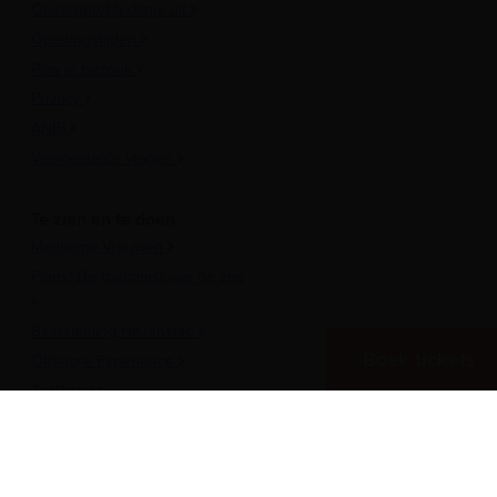
Onvergetelijk dagje uit
Openingstijden
Plan je bezoek
Privacy
ANBI
Veelgestelde vragen
Te zien en te doen
Maritieme Vrouwen
Plons! De toekomst van de zee
Bestemming Havenstad
Boek tickets
Offshore Experience
Te Water!
Museumhaven
Historische rondvaarten