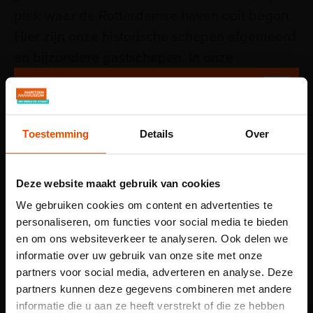
plek waar de Rotterdamse haven ooit begon.
Hier zijn onze historische schepen afgemeerd
en bijzondere gastschepen. In onze
werkplaatsen kom je achter het geheim van
maritieme ambachten en scheepsbouw.
Om je bezoek aan de museumhaven goed te beginnen,
Toestemming
Details
Over
ga je eerst naar onze vuurtoren. Daar leer je hoe de
Rotterdamse haven uitgroeide tot de grootste van Europa.
Deze website maakt gebruik van cookies
Geniet bij museumcafé Het Lage Licht van een lunch, een
kopje koffie of borrel met uitzicht op de haven.
We gebruiken cookies om content en advertenties te
personaliseren, om functies voor social media te bieden
en om ons websiteverkeer te analyseren. Ook delen we
Kom kijken bij de
informatie over uw gebruik van onze site met onze
demonstratie van onze
partners voor social media, adverteren en analyse. Deze
smid
partners kunnen deze gegevens combineren met andere
informatie die u aan ze heeft verstrekt of die ze hebben