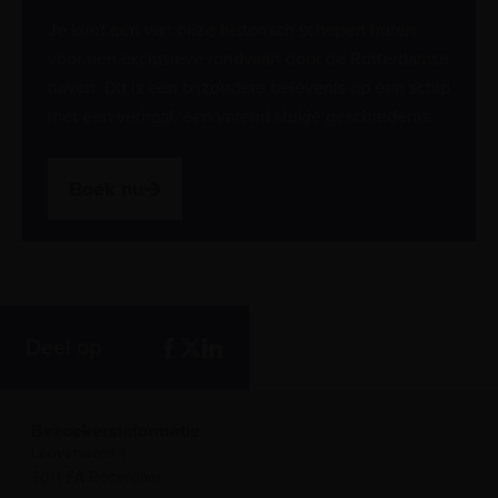
Je kunt één van onze historisch schepen huren
voor een exclusieve rondvaart door de Rotterdamse
haven. Dit is een bijzondere belevenis op een schip
met een verhaal, een varend stukje geschiedenis.
Boek nu
Deel op
Bezoekersinformatie
Leuvehaven 1
3011 EA Rotterdam