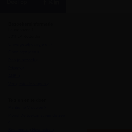
Deel op
Bezoekersinformatie
Leuvehaven 1
3011 EA Rotterdam
Onvergetelijk dagje uit
Openingstijden
Plan je bezoek
Privacy
ANBI
Veelgestelde vragen
Te zien en te doen
Maritieme Vrouwen
Plons! De toekomst van de zee
Bestemming Havenstad