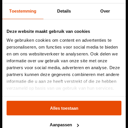
Toestemming
Details
Over
Deze website maakt gebruik van cookies
We gebruiken cookies om content en advertenties te
personaliseren, om functies voor social media te bieden
en om ons websiteverkeer te analyseren. Ook delen we
informatie over uw gebruik van onze site met onze
partners voor social media, adverteren en analyse. Deze
Sinds de middeleeuwen worden in
partners kunnen deze gegevens combineren met andere
Nederland de beste schepen ter wereld
informatie die u aan ze heeft verstrekt of die ze hebben
gebouwd. Niet alleen de scheepswerven
Let op: voor
verzameld op basis van uw gebruik van hun services.
doen het goed, maar ook de bedrijven
kindertentoonstelling
eromheen, zoals zeilmakers, touwslagers
Plons! heb je een
en smeden.
Alles toestaan
tijdslot nodig
Aanpassen