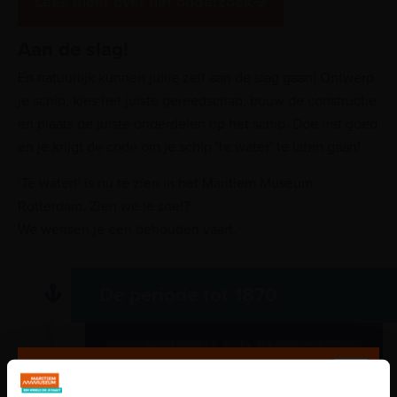
Lees meer over het onderzoek
Aan de slag!
En natuurlijk kunnen jullie zelf aan de slag gaan! Ontwerp
je schip, kies het juiste gereedschap, bouw de constructie
en plaats de juiste onderdelen op het schip. Doe het goed
en je krijgt de code om je schip ‘te water’ te laten gaan!
‘Te water!’ is nu te zien in het Maritiem Museum
Rotterdam. Zien we je snel?
We wensen je een behouden vaart.
De periode tot 1870