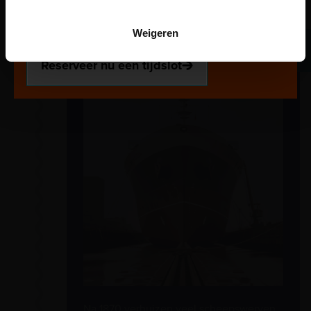
Voor onze kindertentoonstelling Plons! is het
reserveren van een tijdslot verplicht. Reserveer jouw
Weigeren
plek via de website.
De periode 1870 tot 1983
Reserveer nu een tijdslot
Na 1870 verhuizen veel scheepswerven