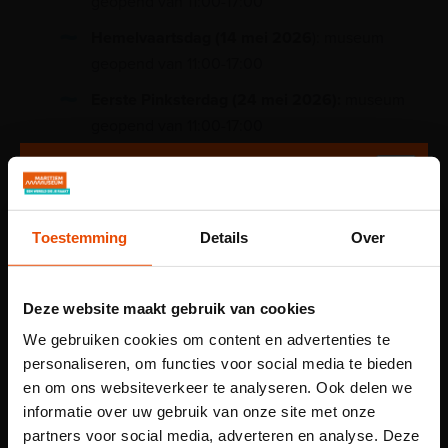
geopend van 11:00-17:00
Hemelvaartsdag (14 mei
2026
): museum
geopend van 11:00-17:00
Eerste Pinksterdag (24 mei 2026):
museum
geopend van 11:00-17:00
Tweede Pinksterdag (25 mei 2026
) museum
geopend van 11:00-17:00
Sinterklaas (5 december 2026):
museum
Toestemming
Details
Over
geopend van 10:00-16:00 (uur eerder dicht)
Kerstavond (24 december
2026
): museum
Deze website maakt gebruik van cookies
geopend van 10:00-16:00 (uur eerder dicht)
We gebruiken cookies om content en advertenties te
Eerste Kerstdag (25 december
2026
): museum
personaliseren, om functies voor social media te bieden
gesloten
en om ons websiteverkeer te analyseren. Ook delen we
Tweede Kerstdag (26 december
2026
):
informatie over uw gebruik van onze site met onze
museum geopend van 11:00-17:00
partners voor social media, adverteren en analyse. Deze