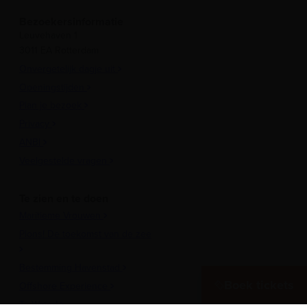
Bezoekersinformatie
Leuvehaven 1
3011 EA Rotterdam
Onvergetelijk dagje uit
Openingstijden
Plan je bezoek
Privacy
ANBI
Veelgestelde vragen
Te zien en te doen
Maritieme Vrouwen
Plons! De toekomst van de zee
Bestemming Havenstad
Boek tickets
Offshore Experience
Te Water!