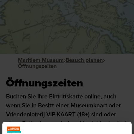
Maritiem Museum
Besuch planen
Öffnungszeiten
Öffnungszeiten
Buchen Sie Ihre Eintrittskarte online, auch
wenn Sie in Besitz einer Museumkaart oder
Vriendenloterij VIP-KAART (18+) sind oder
einen Rotterdampas haben (das ist kostenlos).
So können Sie sicher sein, dass Sie auch ins