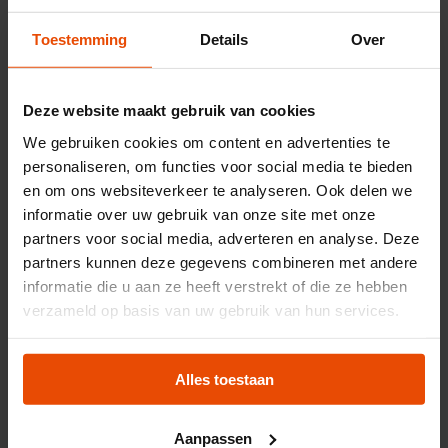
Maritiem Museum reinkommen. Bis bald!
Toestemming
Details
Over
Hauptgebäude
Dienstag bis Samstag: 10:00–17:00 Uhr
Deze website maakt gebruik van cookies
We gebruiken cookies om content en advertenties te
Sonn- und Feiertage: 11:00–17:00 Uhr
personaliseren, om functies voor social media te bieden
(Ostersonntag und Ostermontag, Tag der
en om ons websiteverkeer te analyseren. Ook delen we
Befreiung, Christi Himmelfahrt, 1. und 2.
informatie over uw gebruik van onze site met onze
Weihnachtsfeiertag, 26. Dezember, 2.
partners voor social media, adverteren en analyse. Deze
Weihnachtsfeiertag)
partners kunnen deze gegevens combineren met andere
informatie die u aan ze heeft verstrekt of die ze hebben
Achtung! Am 5., 24. und 31. Dezember
verzameld op basis van uw gebruik van hun services.
schließen wir um 16:00 Uhr
In den niederländischen Schulferien (Region Mitte) ist
Alles toestaan
auch montags von 10:00 bis 17:00 Uhr geöffnet.
Geschlossen: Wir sind montags (außerhalb der
Aanpassen