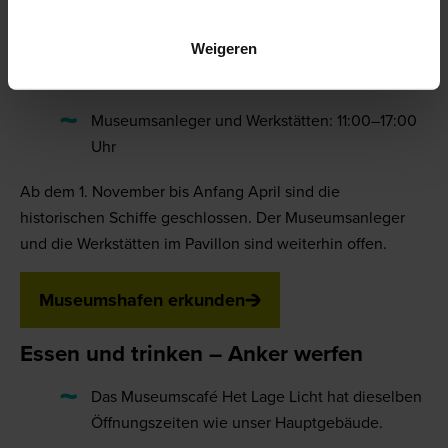
Schulferien), am Neujahrstag, am Königstag, am
Weihnachtstag, beim Rotterdam-Marathon geschlossen.
Weigeren
Museumshafen
Museumsanleger und Werkstätten: 11:00–17:00
Uhr
Ab dem 1. November bis Anfang April sind die
historischen Schiffe geschlossen. Der Museumsanleger
und die Werkstätten im Pavillon sind weiterhin offen.
Museumshafen erkunden
Essen und trinken – Anker werfen
Das Museumscafé Het Lage Licht hat dieselben
Öffnungszeiten wie unser Hauptgebäude.