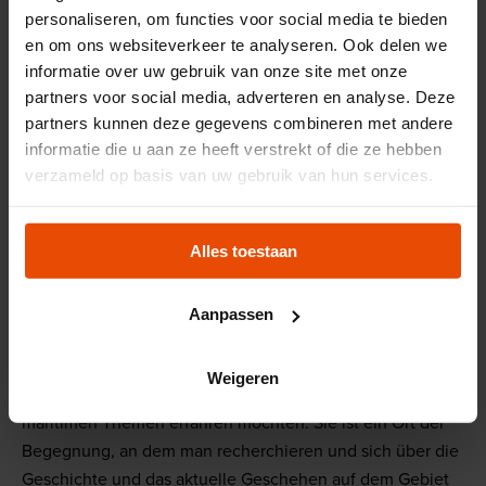
personaliseren, om functies voor social media te bieden
Büchersammlung im Modellraum des
en om ons websiteverkeer te analyseren. Ook delen we
Koninklijke Nederlandsche Yacht-Club. Bis
informatie over uw gebruik van onze site met onze
heute hat sie sich zu einer umfangreichen
partners voor social media, adverteren en analyse. Deze
wissenschaftlichen und wertvollen Sammlung
partners kunnen deze gegevens combineren met andere
informatie die u aan ze heeft verstrekt of die ze hebben
entwickelt.
verzameld op basis van uw gebruik van hun services.
Neben internationaler Literatur zu den Themen Schifffahrt,
Schiffbau, Häfen und Offshore verfügt die
Alles toestaan
Museumsbibliothek über einige umfangreiche Buch- und
Zeitschriftensammlungen, darunter eine Sammlung alter
Aanpassen
Drucke des Rotterdamer Sammlers W. A. Engelbrecht.
Fragen?
Weigeren
Die Bibliothek ist der richtige Ort, wenn Sie mehr zu
maritimen Themen erfahren möchten. Sie ist ein Ort der
Begegnung, an dem man recherchieren und sich über die
Geschichte und das aktuelle Geschehen auf dem Gebiet