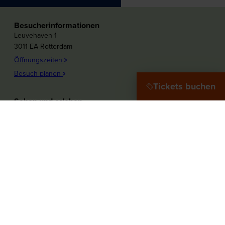
Besucherinformationen
Leuvehaven 1
3011 EA Rotterdam
Öffnungszeiten
Besuch planen
Tickets buchen
Sehen und erleben
Plons! Die Zukunft des Meeres
Offshore Experience
Ziel Hafenstadt
Zu Wasser!
Maritieme Frauen
Mehr zum Museum
Unsere Partner
Touren