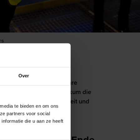
rs
Over
 macht die oft unsichtbare
rzählt einem breiten Publikum die
r Gegenwart, Vergangenheit und
 media te bieden en om ons
llschaft beeinflusst.
ze partners voor social
nformatie die u aan ze heeft