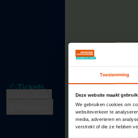
Toestemming
Unser
Kurs
Museumkollection
Tickets
Forschung
Besuche
Deze website maakt gebruik
Unsere
Partner
Presse
Entdecke
We gebruiken cookies om cont
Unsere
websiteverkeer te analyseren
Stellenangebote
media, adverteren en analys
verstrekt of die ze hebben v