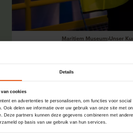
Maritiem Museum
Unser Ku
Unser Kurs
Details
Das Maritiem Museum Rotterdam
maritime Welt sichtbarer und e
 van cookies
überraschende Geschichte ihre
ent en advertenties te personaliseren, om functies voor social
Zukunft, und wie sie unsere Gese
. Ook delen we informatie over uw gebruik van onze site met on
e. Deze partners kunnen deze gegevens combineren met andere i
erzameld op basis van uw gebruik van hun services.