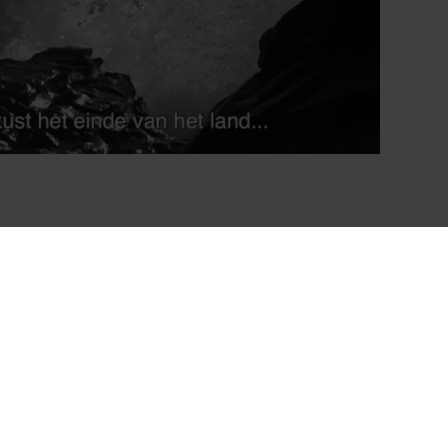
leben
Mehr zum Museum
nft des Meeres
Unsere Partner
ience
Touren
Presse