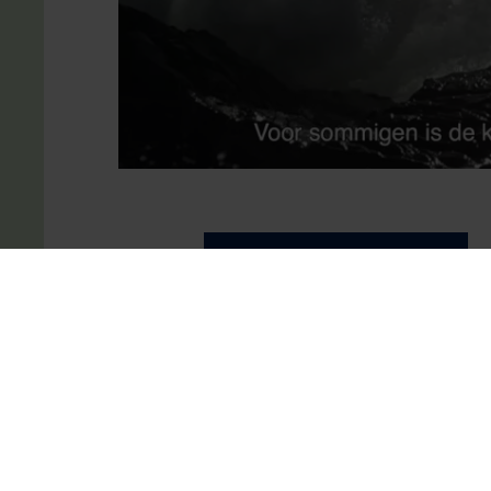
Teilen auf
Besucherinformationen
Sehen und er
Leuvehaven 1
Plons! Die Zuku
3011 EA Rotterdam
Offshore Exper
Öffnungszeiten
Ziel Hafenstadt
Besuch planen