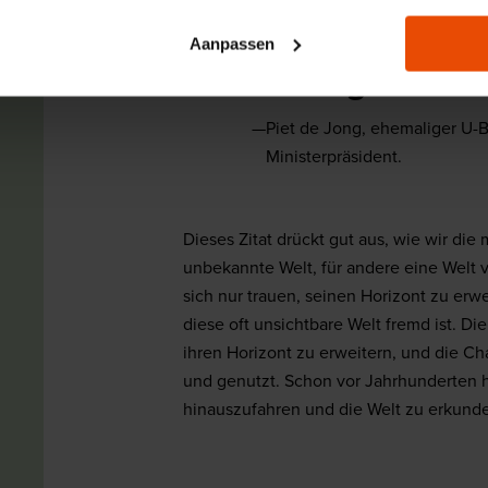
Für die einen i
des Landes, fü
Aanpassen
Anfang der We
Piet de Jong, ehemaliger U
Ministerpräsident.
Dieses Zitat drückt gut aus, wie wir die
unbekannte Welt, für andere eine Welt
sich nur trauen, seinen Horizont zu erwe
diese oft unsichtbare Welt fremd ist. D
ihren Horizont zu erweitern, und die C
und genutzt. Schon vor Jahrhunderten 
hinauszufahren und die Welt zu erkund