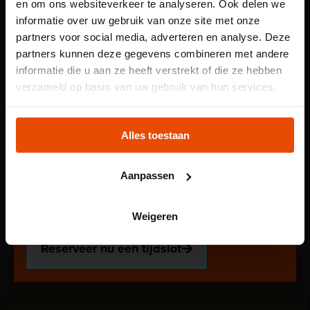
Doe mee met het onderzoek
en om ons websiteverkeer te analyseren. Ook delen we
informatie over uw gebruik van onze site met onze
partners voor social media, adverteren en analyse. Deze
partners kunnen deze gegevens combineren met andere
informatie die u aan ze heeft verstrekt of die ze hebben
Let op: voor
verzameld op basis van uw gebruik van hun services.
kindertentoonstelling
Plons! heb je een
Alles toestaan
tijdslot nodig
Aanpassen
Voor onze kindertentoonstelling Plons! is het
reserveren van een tijdslot verplicht. Reserveer jouw
Weigeren
plek via de website.
Reserveer nu een tijdslot
Het museum als opleidingsplaats