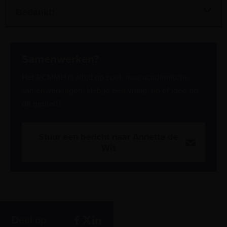
Bedankt!
Samenwerken?
Het RCMMH is altijd op zoek naar academische
samenwerkingen. Heb je een vraag, tip of idee op
dit gebied?
Stuur een bericht naar Annette de
Wit
Deel op