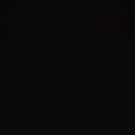
GA MEE OP ONTDEKKINGSTOCHT
Onze conservatoren onthullen
verrassende verhalen die je
nog nooit hebt gehoord
Bezoekersinformatie
Leuvehaven 1
3011 EA Rotterdam
Onvergetelijk dagje uit
Openingstijden
Plan je bezoek
Privacy
ANBI
Veelgestelde vragen
Te zien en te doen
Maritieme Vrouwen