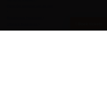
Plons! De toekomst van de zee
Bestemming Havenstad
Boek tickets
Offshore Experience
Te Water!
Museumhaven
Historische rondvaarten
Meer over het Museum
Vergaderen in het museum
Zeesterren: de kidsclub
Steun ons
Werken als vrijwilliger
Onderwijs
Pers
Inschrijven nieuwsbrief