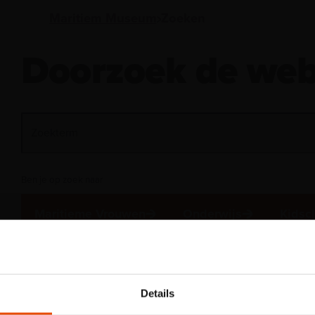
Maritiem Museum
Zoeken
Doorzoek de web
Ben je op zoek naar
Maritieme Vrouwen
Onderwijs
Kidsc
Openingstijden
Dagje uit
Onze vaca
Let op: voor
kindertentoon
Details