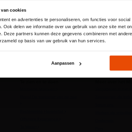
Plons! heb je 
 van cookies
tijdslot nodig
ent en advertenties te personaliseren, om functies voor social
Voor onze kindertentoonstelling
. Ook delen we informatie over uw gebruik van onze site met on
reserveren van een tijdslot verp
e. Deze partners kunnen deze gegevens combineren met andere i
jouw plek via de website.
erzameld op basis van uw gebruik van hun services.
Reserveer nu een tijdslo
Aanpassen
Te zien en te doen
Meer over het 
Maritieme Vrouwen
Vergaderen in het
Plons! De toekomst van de zee
Zeesterren: de kids
Steun ons
Bestemming Havenstad
Werken als vrijwillig
Offshore Experience
Onderwijs
Te Water!
Pers