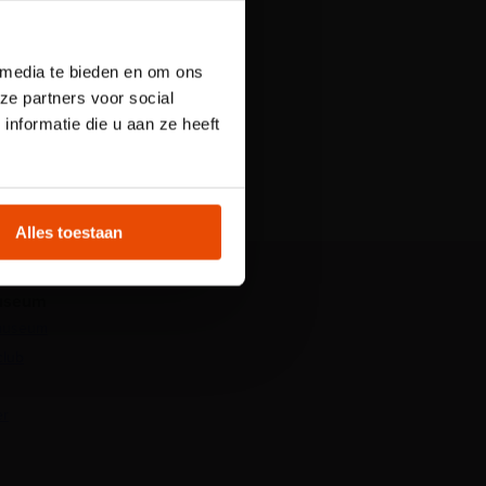
een
 media te bieden en om ons
 Plons! is het
ze partners voor social
licht. Reserveer
nformatie die u aan ze heeft
t
Alles toestaan
Museum
 museum
club
er