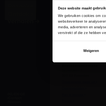
Bezoek
Deze website maakt gebruik
Ontdek
We gebruiken cookies om cont
Verhalen
websiteverkeer te analyseren
media, adverteren en analys
verstrekt of die ze hebben v
Weigeren
Bezoekersinformatie
Leuvehaven 1
3011 EA Rotterdam
Onvergetelijk dagje uit
Openingstijden
NL
EN
DE
Plan je bezoek
Contact
Privacy
Nieuws