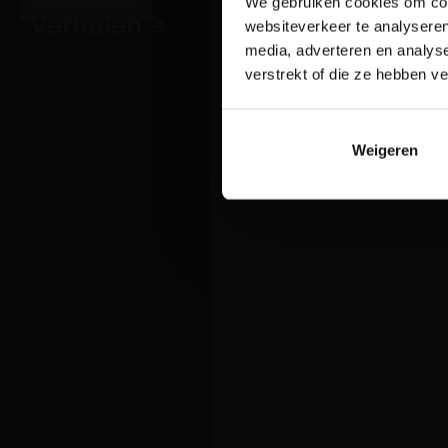
Onderwijs
We gebruiken cookies om cont
Verhalen
Kidsclub:
websiteverkeer te analyseren
Zeesterren
media, adverteren en analys
Museumhaven
verstrekt of die ze hebben v
Weigeren