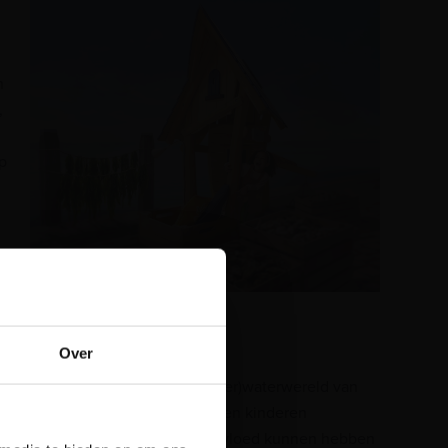
n
,
p
Dompel je onder!
stelling
Over
een
Door in de wonderlijke (onder)waterwereld van
‘Plons!’ te stappen, ontdekken kinderen
spelenderwijs dat ze zelf invloed kunnen hebben