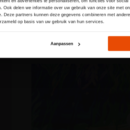
ent en advertenties te personaliseren, om functies voor social
Voor onze kindertentoonstelling
. Ook delen we informatie over uw gebruik van onze site met on
reserveren van een tijdslot verp
e. Deze partners kunnen deze gegevens combineren met andere i
jouw plek via de website.
erzameld op basis van uw gebruik van hun services.
Reserveer nu een tijdslo
Aanpassen