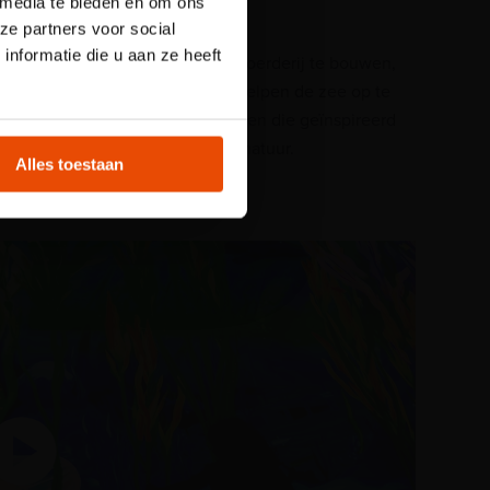
 media te bieden en om ons
 Plons! is het
op hun wereld.
ze partners voor social
licht. Reserveer
nformatie die u aan ze heeft
Bijvoorbeeld door een zeeboerderij te bouwen,
schone energie te maken, helpen de zee op te
t
ruimen en schepen te bouwen die geïnspireerd
zijn op het ontwerp van de natuur.
Alles toestaan