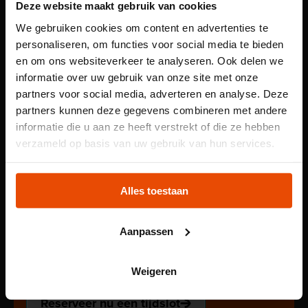
Deze website maakt gebruik van cookies
Ontdek hoe je schenkt aan het museum
We gebruiken cookies om content en advertenties te
personaliseren, om functies voor social media te bieden
en om ons websiteverkeer te analyseren. Ook delen we
informatie over uw gebruik van onze site met onze
partners voor social media, adverteren en analyse. Deze
partners kunnen deze gegevens combineren met andere
informatie die u aan ze heeft verstrekt of die ze hebben
Let op: voor
verzameld op basis van uw gebruik van hun services.
kindertentoonstelling
Plons! heb je een
Alles toestaan
tijdslot nodig
Aanpassen
Voor onze kindertentoonstelling Plons! is het
reserveren van een tijdslot verplicht. Reserveer jouw
Weigeren
plek via de website.
Reserveer nu een tijdslot