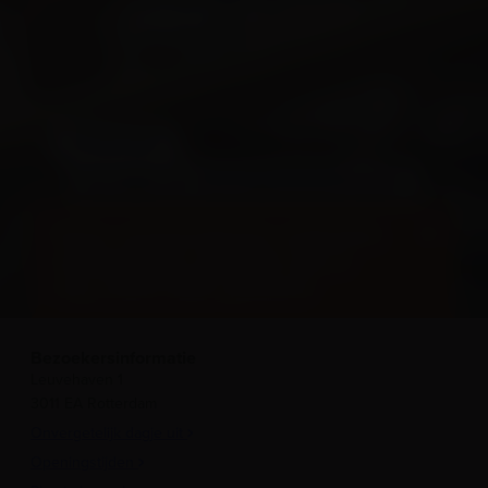
OPGEDOKEN
GA MEE OP ONTDEKKINGSTOCHT
Onze conservatoren onthullen
verrassende verhalen die je
nog nooit hebt gehoord
Bezoekersinformatie
Leuvehaven 1
3011 EA Rotterdam
Onvergetelijk dagje uit
Openingstijden