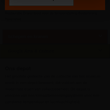
Restauratie Drakenboot voor de tentoonstelling Bestemming
Havenstad
Schepen en kranen
Google Arts & Culture
Ons depot
Het grootste gedeelte van de collectie van het museum
wordt in een depot bewaard, dat voldoet aan de
modernste eisen van collectiebeheer. Dit depot is
voorzien van een klimaatbeheersingssysteem voor een
constante temperatuur en luchtvochtigheid.