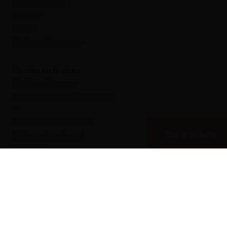
Plan je bezoek
Privacy
ANBI
Veelgestelde vragen
Te zien en te doen
Maritieme Vrouwen
Plons! De toekomst van de zee
Bestemming Havenstad
Boek tickets
Offshore Experience
Te Water!
Museumhaven
Historische rondvaarten
Meer over het Museum
Vergaderen in het museum