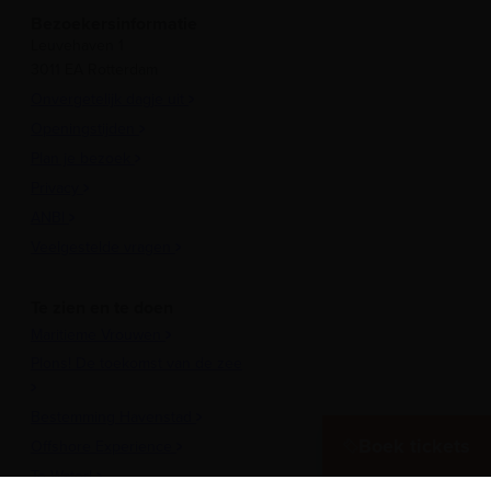
Bezoekersinformatie
Leuvehaven 1
3011 EA Rotterdam
Onvergetelijk dagje uit
Openingstijden
Plan je bezoek
Privacy
ANBI
Veelgestelde vragen
Te zien en te doen
Maritieme Vrouwen
Plons! De toekomst van de zee
Bestemming Havenstad
Boek tickets
Offshore Experience
Te Water!