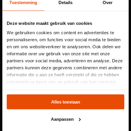
Toestemming
Details
Over
Deze website maakt gebruik van cookies
We gebruiken cookies om content en advertenties te
Gwen Lemmers
personaliseren, om functies voor social media te bieden
Over kustprofielen van West-Australië uit
en om ons websiteverkeer te analyseren. Ook delen we
1697
informatie over uw gebruik van onze site met onze
partners voor social media, adverteren en analyse. Deze
partners kunnen deze gegevens combineren met andere
informatie die u aan ze heeft verstrekt of die ze hebben
Let op: voor
verzameld op basis van uw gebruik van hun services.
kindertentoonstelling
Plons! heb je een
Alles toestaan
tijdslot nodig
Aanpassen
Voor onze kindertentoonstelling Plons! is het
reserveren van een tijdslot verplicht. Reserveer jouw