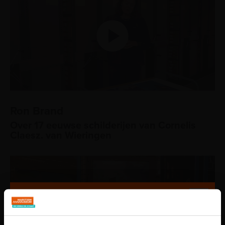
Ron Brand
Over 17 eeuwse schilderijen van Cornelis
Claesz. van Wieringen