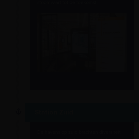
stoomvaart tot de toekomst.
Station Zuid
De havens op zuid brachten diversiteit