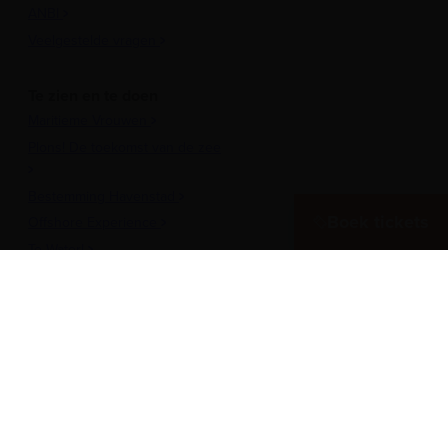
ANBI
Veelgestelde vragen
Te zien en te doen
Maritieme Vrouwen
Plons! De toekomst van de zee
Bestemming Havenstad
Boek tickets
Offshore Experience
Te Water!
Museumhaven
Historische rondvaarten
Meer over het Museum
Vergaderen in het museum
Zeesterren: de kidsclub
Steun ons