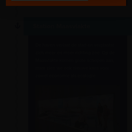
Station Maasvlakte
De haven verlaat de stad en verplaatst
zich meer en meer richting zee. Op de
Maasvlakte komen grote schepen aan,
maar zien we ook nieuwe kans voor
zowel economie als ecologie.