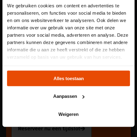
We gebruiken cookies om content en advertenties te
personaliseren, om functies voor social media te bieden
Station Pernis
en om ons websiteverkeer te analyseren. Ook delen we
informatie over uw gebruik van onze site met onze
partners voor social media, adverteren en analyse. Deze
Denk je aan Pernis, dan denk je aan de
partners kunnen deze gegevens combineren met andere
raffinaderijen. Wat doet de handel in olie
informatie die u aan ze heeft verstrekt of die ze hebben
met onze haven en waar gebruiken we
Let op: voor
verzameld op basis van uw gebruik van hun services.
het allemaal voor?
kindertentoonstelling
Plons! heb je een
Alles toestaan
tijdslot nodig
Aanpassen
Voor onze kindertentoonstelling Plons! is het
reserveren van een tijdslot verplicht. Reserveer jouw
Weigeren
plek via de website.
Reserveer nu een tijdslot