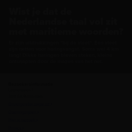
Wist je dat de
Nederlandse taal vol zit
met maritieme woorden?
Er zijn uitdrukkingen "bij de vleet". Een vleet
zijn netten voor haringvangst. Soms wel 4 km
lang! Dikke haringen bleven steken, kleine
ontsnapten door de mazen van het net.
Bezoekersinformatie
Leuvehaven 1
3011 EA Rotterdam
Onvergetelijk dagje uit
Openingstijden
Plan je bezoek
Privacy