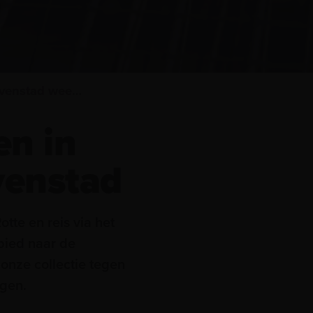
Bestemming Havenstad weetjes
en in
enstad
tte en reis via het
bied naar de
 onze collectie tegen
ngen.