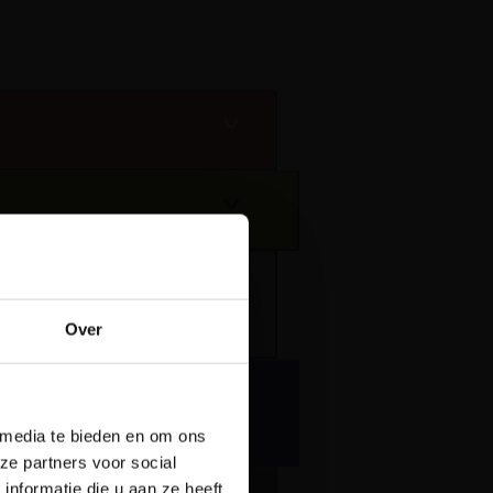
llende balenhaken
stelling
Over
een
gen niet aanstaat,
n de rivier?
 media te bieden en om ons
 Plons! is het
ze partners voor social
licht. Reserveer
nformatie die u aan ze heeft