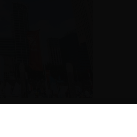
Museum
 museum
club