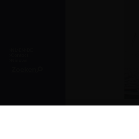
NL
EN
DE
Contact
Nieuws
Zoeken
Bezoekersinformatie
Leuvehaven 1
3011 EA Rotterdam
Onvergetelijk dagje uit