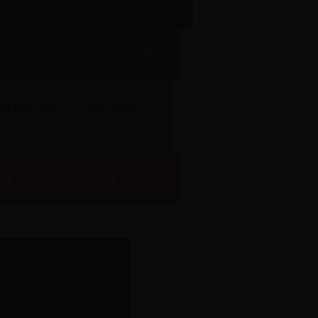
ersschip is dat ooit
?
 als wereldhaven?
dam in de
tuele metro en reis van