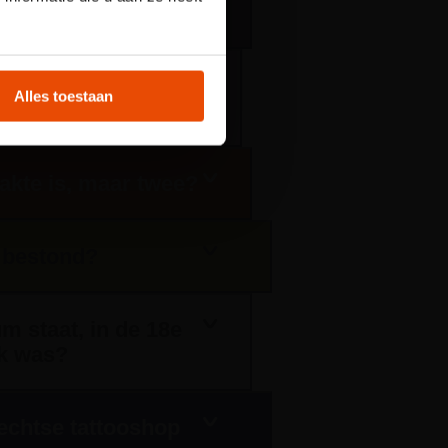
f?
t
geruimd maar Pernis
Alles toestaan
lakte is, maar twee?
6 bestond?
m staat, in de 18e
ek was?
rechtse tattooshop