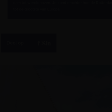
dam tot wereldhaven. Je komt erachter hoe de Rotterda
tot de grootste van Europa.
Deel op