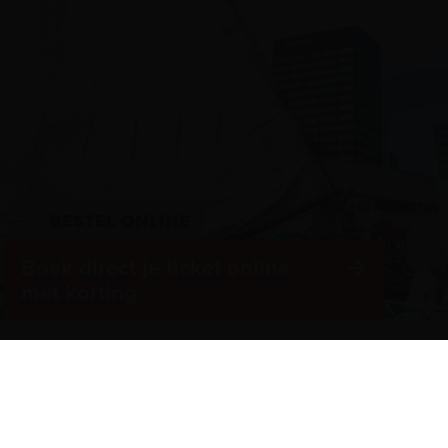
BESTEL ONLINE
Boek direct je ticket online
met korting
Te zien en te doen
Meer over het 
Maritieme Vrouwen
Vergaderen in het
Plons! De toekomst van de zee
Zeesterren: de kids