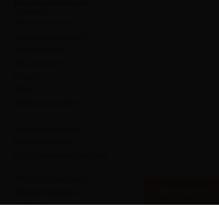
Bezoekersinformatie
Leuvehaven 1
3011 EA Rotterdam
Onvergetelijk dagje uit
Openingstijden
Plan je bezoek
Privacy
ANBI
Veelgestelde vragen
Te zien en te doen
Maritieme Vrouwen
Plons! De toekomst van de zee
Bestemming Havenstad
Boek tickets
Offshore Experience
Te Water!
Museumhaven