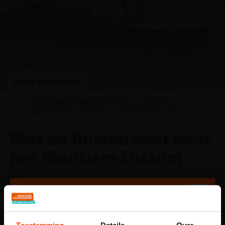
1 APR T/M 31 OKT
Maritiem Museum
Zien en doen
Activiteiten
Rondvaart Maritiem District
Met de fluisterboot door
het Maritiem District
Maak je museumuitje compleet met een
rondvaart met onze fluisterboot door het
Maritiem District. Onderweg vertelt de