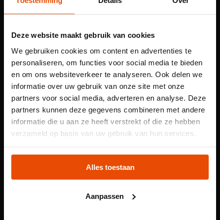
schipper het verhaal van dit gebied en laat je
Toestemming
Details
Over
de mooiste plekjes zien.
Deze website maakt gebruik van cookies
Ontdek de Rotterdamse oude stadshavens van de
Leuvehaven tot de Wijnhaven, Oude Haven en het
We gebruiken cookies om content en advertenties te
Haringvliet. Een historische plek, want dit is waar de
personaliseren, om functies voor social media te bieden
en om ons websiteverkeer te analyseren. Ook delen we
Rotterdamse haven ooit ontstond.
informatie over uw gebruik van onze site met onze
Praktische info
partners voor social media, adverteren en analyse. Deze
partners kunnen deze gegevens combineren met andere
Informeer bij de kassa van het Maritiem Museum naar de
informatie die u aan ze heeft verstrekt of die ze hebben
mogelijkheden.
Let op: voor
verzameld op basis van uw gebruik van hun services.
Wanneer?
Als het weer het toelaat en de
kindertentoonstelling
schipper aanwezig is, varen we van 1 april t/m 31
Plons! heb je een
Alles toestaan
oktober. En tijdens de meeste schoolvakanties.
tijdslot nodig
Duur:
ongeveer 45 minuten.
Aanpassen
Voor onze kindertentoonstelling Plons! is het
Kosten
: volwassene: €6,50 | kinderen van 4 tot
reserveren van een tijdslot verplicht. Reserveer jouw
15 jaar: €4,50 | kinderen tot 3 jaar: €2,50.