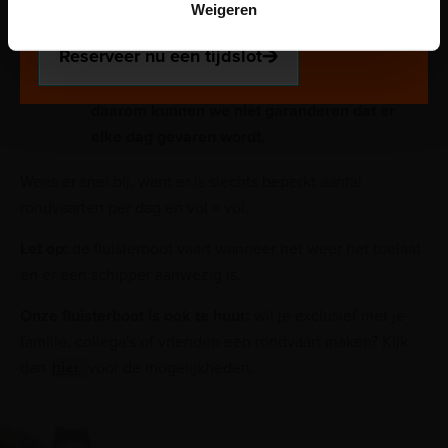
Weigeren
plek via de website.
Waar te koop? De tickets zijn uitsluitend aan
Reserveer nu een tijdslot
de kassa van het museum te koop. We zijn
afhankelijk van vrijwillige schippers en
daarom kunnen we niet garanderen dat er
elke dag gevaren wordt.
Wees er snel bij, want er is slechts beperkt aantal
rondvaarten per dag en vol = vol.
Let op:
de fluisterboot vaart wanneer het weer het toelaat
en er een schipper aanwezig is.
Onze fluisterboot is ook te huur:
wil je exclusief met je
familie, collega's of vrienden een rondvaart maken? Kijk
dan
hier
voor de mogelijkheden.