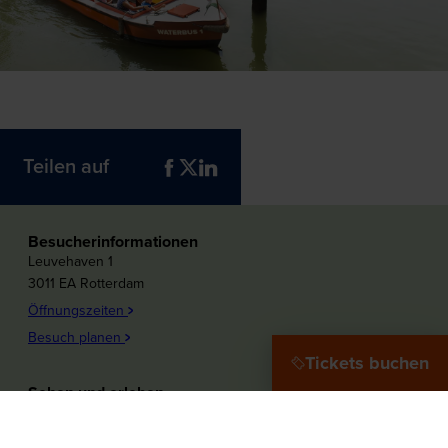
Teilen auf
Besucherinformationen
Leuvehaven 1
3011 EA Rotterdam
Öffnungszeiten
Besuch planen
Tickets buchen
Sehen und erleben
Plons! Die Zukunft des Meeres
Offshore Experience