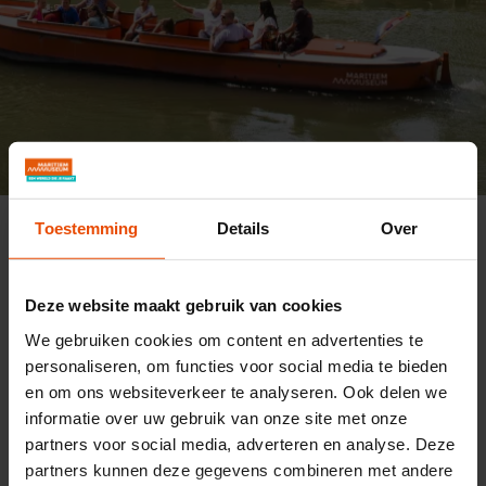
VOM 1. APRIL BIS ZUM 31. OKTOBER
Maritiem Museum
Sehen und tun
Toestemming
Details
Over
Aktivitäten
Rundfahrt Maritiem District
Rundfahrt durch den
Deze website maakt gebruik van cookies
Maritiem District
We gebruiken cookies om content en advertenties te
personaliseren, om functies voor social media te bieden
Runden Sie Ihren Museumsbesuch mit einer
en om ons websiteverkeer te analyseren. Ook delen we
informatie over uw gebruik van onze site met onze
Rundfahrt mit unserem Flüsterboot durch die
partners voor social media, adverteren en analyse. Deze
alten Stadthafen. Unterwegs erzählt der
partners kunnen deze gegevens combineren met andere