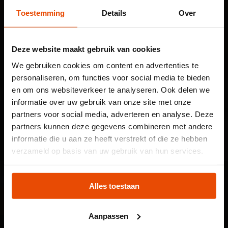
Toestemming
Details
Over
GA MEE OP AVONTUUR
KOM JIJ BIJ DE CLUB?
Zeesterren: de kidsclub van het
Deze website maakt gebruik van cookies
Maritiem Museum!
We gebruiken cookies om content en advertenties te
personaliseren, om functies voor social media te bieden
en om ons websiteverkeer te analyseren. Ook delen we
ONDERWIJS
informatie over uw gebruik van onze site met onze
VAN GROEP 5 TOT VO EN MBO
partners voor social media, adverteren en analyse. Deze
partners kunnen deze gegevens combineren met andere
Op een leerzame manier kennis
informatie die u aan ze heeft verstrekt of die ze hebben
maken met de maritieme wereld
Let op: voor
verzameld op basis van uw gebruik van hun services.
kindertentoonstelling
MUSEUMSHOP
Plons! heb je een
Alles toestaan
Bekijk onze producten
tijdslot nodig
Aanpassen
Voor onze kindertentoonstelling Plons! is het