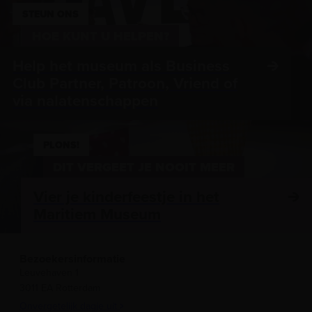
STEUN ONS
HOE KUNT U HELPEN?
Help het museum als Business
Club Partner, Patroon, Vriend of
via nalatenschappen
PLONS!
DIT VERGEET JE NOOIT MEER
Vier je kinderfeestje in het
Maritiem Museum
Bezoekersinformatie
Leuvehaven 1
3011 EA Rotterdam
Onvergetelijk dagje uit