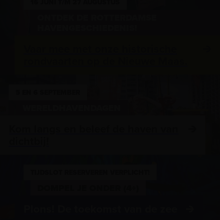
16 JUNI T/M 27 AUGUSTUS
ONTDEK DE ROTTERDAMSE
HAVENGESCHIEDENIS!
Vaar mee met onze historische
rondvaarten op de Nieuwe Maas.
5 EN 6 SEPTEMBER
WERELDHAVENDAGEN
Kom langs en beleef de haven van
dichtbij!
TIJDSLOT RESERVEREN VERPLICHT!
DOMPEL JE ONDER (4+)
Plons! De toekomst van de zee