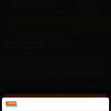
ONTDEK ROTTERDAM
BESTEMMING HAVENSTAD
Stap in een virtuele metro en reis
van dam tot wereldhaven
DURF JIJ HET AAN?
OFFSHORE EXPERIENCE
Een uitdagende zoektocht naar
energie op zee
10% KORTING
Met Waterbus naar het Maritiem
Museum