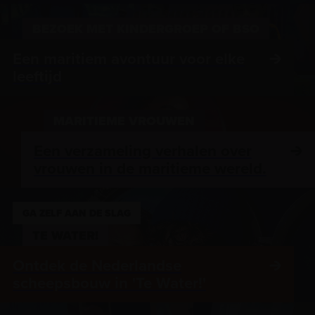
BEZOEK MET KINDERGROEP OF BSO
Een maritiem avontuur voor elke
leeftijd
MARITIEME VROUWEN
Een verzameling verhalen over
vrouwen in de maritieme wereld.
GA ZELF AAN DE SLAG
TE WATER!
Ontdek de Nederlandse
scheepsbouw in 'Te Water!'