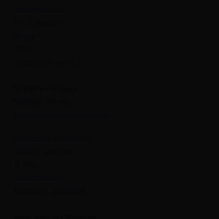
Openingstijden
Plan je bezoek
Privacy
ANBI
Veelgestelde vragen
Te zien en te doen
Maritieme Vrouwen
Plons! De toekomst van de zee
Bestemming Havenstad
Offshore Experience
Te Water!
Museumhaven
Historische rondvaarten
Meer over het Museum