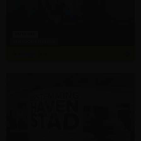
NU TE ZIEN
TENTOONSTELLING
Te Water! (8+)