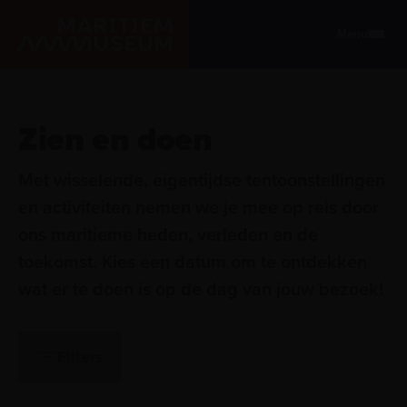
Ga naar de hoofdinhoud
Menu
Maritiem Museum
Zien en doen
Zien en doen
Met wisselende, eigentijdse tentoonstellingen
en activiteiten nemen we je mee op reis door
ons maritieme heden, verleden en de
toekomst. Kies een datum om te ontdekken
wat er te doen is op de dag van jouw bezoek!
Filters