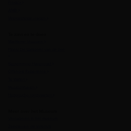
Privacy
ANBI
Veelgestelde vragen
Te zien en te doen
Maritieme Vrouwen
Plons! De toekomst van de zee
Bestemming Havenstad
Offshore Experience
Te Water!
Museumhaven
Historische rondvaarten
Meer over het Museum
Vergaderen in het museum
Zeesterren: de kidsclub