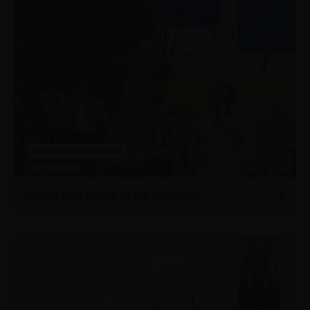
BEZOEK DE SMEDERIJ
ACTIVITEIT
Neem een kijkje in de smederij