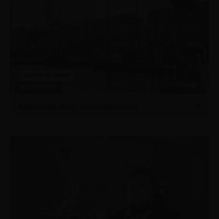
ALTIJD TE DOEN
ACTIVITEIT
Audiotour door museumhaven