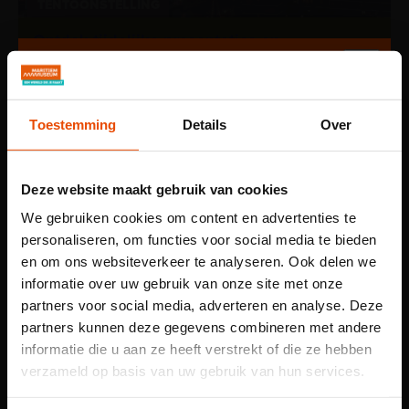
TENTOONSTELLING
Ontdek tijdelijke presentaties en
gastexposities
Toestemming
Details
Over
Deze website maakt gebruik van cookies
We gebruiken cookies om content en advertenties te
personaliseren, om functies voor social media te bieden
en om ons websiteverkeer te analyseren. Ook delen we
informatie over uw gebruik van onze site met onze
partners voor social media, adverteren en analyse. Deze
partners kunnen deze gegevens combineren met andere
informatie die u aan ze heeft verstrekt of die ze hebben
1 APR T/M 31 OKT
Let op: voor
verzameld op basis van uw gebruik van hun services.
ACTIVITEIT