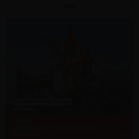
Kies datum
Tentoonstellingen
april
Activiteiten
DEZE ZOMER: 18 JUL - 30 AUG
ACTIVITEIT
UITGELICHT
Zomervakantie Maritiem Museum
Rotterdam