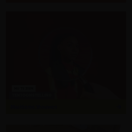
NU TE ZIEN
TENTOONSTELLING
Maritieme Vrouwen