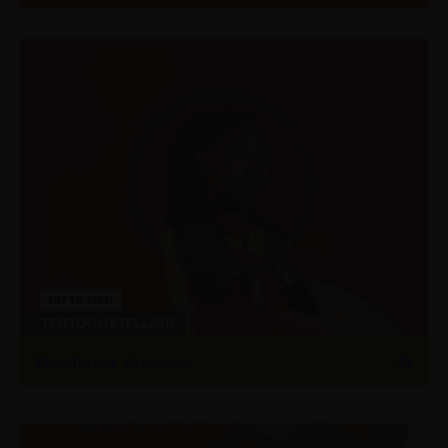
NU TE ZIEN
TENTOONSTELLING
Maritieme Vrouwen