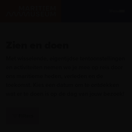
Ga naar de hoofdinhoud
Menu
Maritiem Museum
Zien en doen
Zien en doen
Met wisselende, eigentijdse tentoonstellingen
en activiteiten nemen we je mee op reis door
ons maritieme heden, verleden en de
toekomst. Kies een datum om te ontdekken
wat er te doen is op de dag van jouw bezoek!
Filters