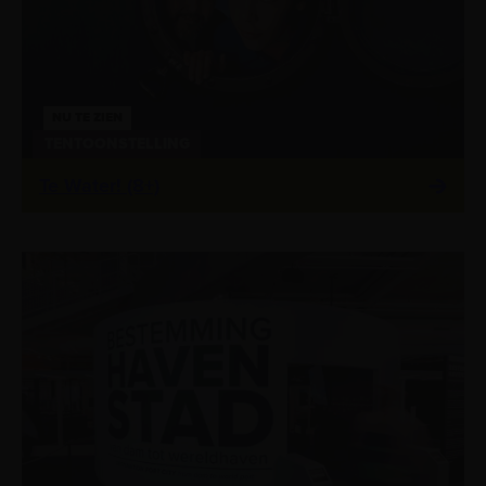
NU TE ZIEN
TENTOONSTELLING
Te Water! (8+)