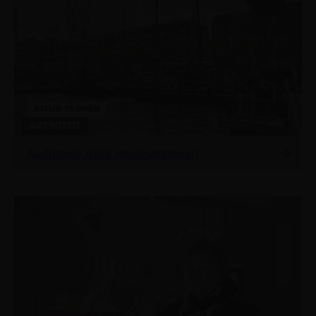
ALTIJD TE DOEN
ACTIVITEIT
Audiotour door museumhaven