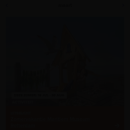
Kies datum
Tentoonstellingen
maart
Activiteiten
DEZE ZOMER: 18 JUL - 30 AUG
ACTIVITEIT
UITGELICHT
Zomervakantie Maritiem Museum
Rotterdam