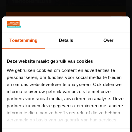
TENTOONSTELLING
Ontdek tijdelijke presentaties en
gastexposities
Toestemming
Details
Over
Deze website maakt gebruik van cookies
We gebruiken cookies om content en advertenties te
personaliseren, om functies voor social media te bieden
en om ons websiteverkeer te analyseren. Ook delen we
informatie over uw gebruik van onze site met onze
partners voor social media, adverteren en analyse. Deze
partners kunnen deze gegevens combineren met andere
informatie die u aan ze heeft verstrekt of die ze hebben
1 APR T/M 31 OKT
Let op: voor
verzameld op basis van uw gebruik van hun services.
ACTIVITEIT