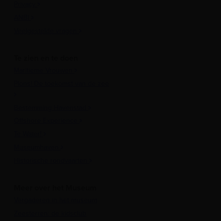
Privacy
ANBI
Veelgestelde vragen
Te zien en te doen
Maritieme Vrouwen
Plons! De toekomst van de zee
Bestemming Havenstad
Offshore Experience
Te Water!
Museumhaven
Historische rondvaarten
Meer over het Museum
Vergaderen in het museum
Zeesterren: de kidsclub