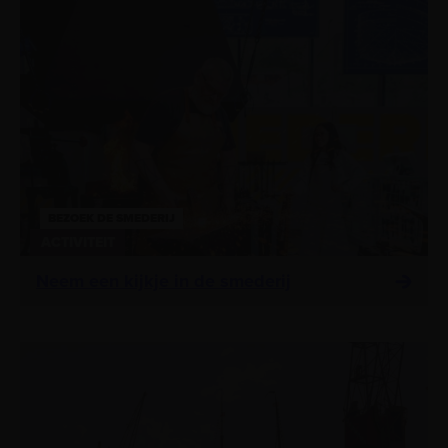
BEZOEK DE SMEDERIJ
ACTIVITEIT
Neem een kijkje in de smederij