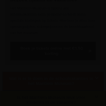
Het Maritiem Museum is tijdens alle
schoolvakanties extra geopend en biedt soms
speciale kortingen op tickets. Hier lees je alles over
openingstijden, ticketprijzen en de bereikbaarheid
van het museum.
Boek je tickets online met €1,50
korting
Wat is er te doen in de schoolvakanties in
het Maritiem Museum?
Is het Maritiem Museum leuk voor
kinderen in de vakantie?