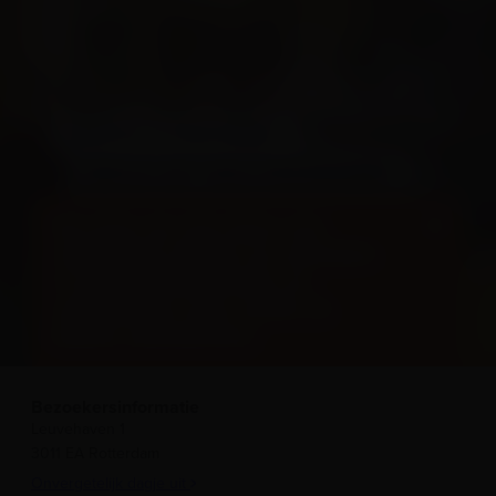
WAAR GA JIJ VOOR ANKER?
BEKIJK HET HELE PROGRAMMA
Ga mee op reis door ons
maritieme heden en verleden
in tentoonstellingen en
activiteiten voor grote én
kleine avonturiers.
Bezoekersinformatie
Leuvehaven 1
3011 EA Rotterdam
Onvergetelijk dagje uit