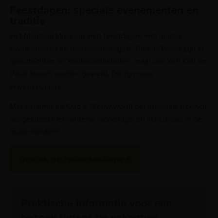
Feestdagen: speciale evenementen en
traditie
Het Maritiem Museum viert feestdagen met unieke
evenementen en tentoonstellingen. Tijdens Pasen zijn er
speurtochten en knutselactiviteiten, maar ook Keti Koti en
Pasar Malam worden gevierd. Dit zijn onze
Havenkeukens.
Met Kerstmis en Oud & Nieuw wordt het museum sfeervol
aangekleed met winterse workshops en lichtshows in de
museumhaven.
Ontdek de Havenkeukens
Praktische informatie voor een
bezoek tijdens de vakanties