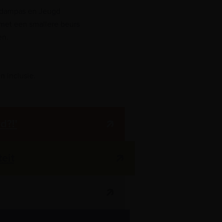
erdampas en Jeugd
met een smallere beurs
en.
n inclusie.
d?!'
eit