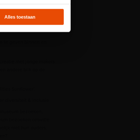
t
and.
enwerking met
Alles toestaan
 om zo verschillende
entaties.
m te geven binnen en
-creatie met jonge makers
en andere blik op de
ities Sunflower'.
 diversiteit & inclusie
et museum bezoeken,
seum bezoeken omwille
elijk met hun ouders,
men?