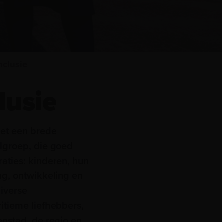
nclusie
lusie
et een brede
lgroep, die goed
raties: kinderen, hun
g, ontwikkeling en
diverse
itieme liefhebbers,
enstad, de regio en