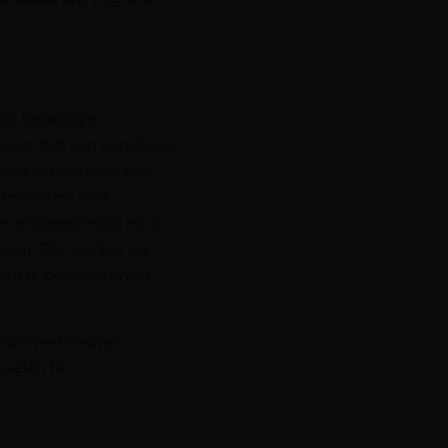
g, betaalbare
oekers met een beperking.
 museum zijn waar echt
 te hebben voor
nze programmering en in
museum. Ook werken we
en te bereiken ofwel
steeds weer nieuwe
weten te