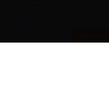
Te zien en te doen
Maritieme Vrouwen
Plons! De toekomst van de zee
Bestemming Havenstad
Boek tickets
Offshore Experience
Te Water!
Museumhaven
Historische rondvaarten
Meer over het Museum
Vergaderen in het museum
Zeesterren: de kidsclub
Steun ons
Werken als vrijwilliger
Onderwijs
Pers