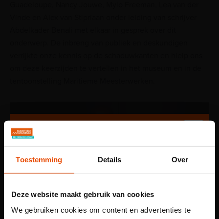
Guadeloupe, Nancy Jouwe, Mylo Freeman, Lea van der
Vinde en Alex van Stipriaan onder leiding van schrijver
Abdelkader Benali met elkaar in gesprek over dit
onderwerp. De inbreng van publiek en deskundigen
verrijkte onze kennis op de schaduwkanten en hielp ons
om deze keerzijden te vertellen in het museum en in de
tentoonstelling Maritieme Meesterwerken.
Toestemming
Details
Over
Deze website maakt gebruik van cookies
We gebruiken cookies om content en advertenties te