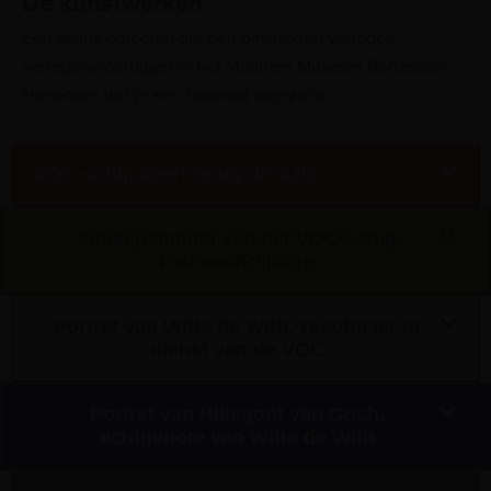
De kunstwerken
Een aantal objecten die een omstreden verleden
vertegenwoordigen in het Maritiem Museum Rotterdam.
Hieronder tref je een beknopt overzicht.
VOC-schip keert terug uit Azië
Scheepsmodel van het VOC-schip
Padmos/Blijdorp
Portret van Witte de With, zeeofficier in
dienst van de VOC
Portret van Hillegont van Goch,
echtgenote van Witte de With