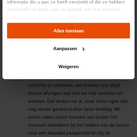
informatie die u aan ze heeft verstrekt of die ze hebben
De conclusies
verzameld op basis van uw gebruik van hun services.
De dialoogmiddag over ons koloniaal verleden heeft het
museum veel nieuwe inzichten gegeven in hoe om te
Alles toestaan
gaan met inclusiviteit en diversiteit. Naar aanleiding van
die inzichten gaan we ook echt dingen anders aanpakken.
Hieronder delen we graag onze belangrijkste inzichten en
Aanpassen
vervolgacties.
Weigeren
Je kunt nooit helemaal volledig zijn: er zijn
ontelbaar veel perspectieven denkbaar op onze
collectie en verhalen, we moeten ons altijd
blijven afvragen aan wie we iets vertellen en
waarom. Dat deden we al, maar onze ogen zijn
nog verder geopend door deze middag. We
zullen vaker actief mensen van buiten het
museum betrekken bij het maken van de keuze
voor een bepaald perspectief en bij de