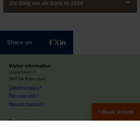
De Slag om de Sont in 1658
Share on
Visitor information
Leuvehaven 1
3011 EA Rotterdam
Opening hours
Plan your visit
Museum harbour
Book tickets
See and do
Plons! Future of the sea
Offshore Experience