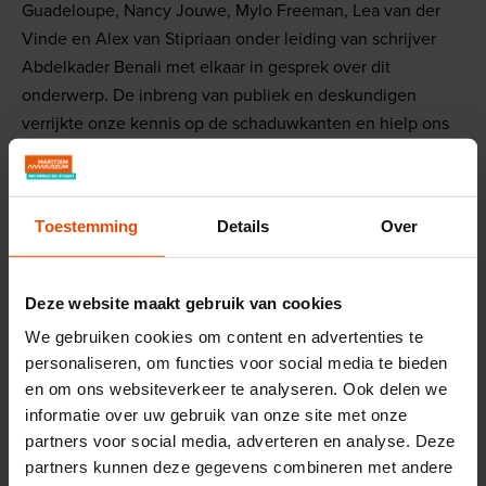
Guadeloupe, Nancy Jouwe, Mylo Freeman, Lea van der
Vinde en Alex van Stipriaan onder leiding van schrijver
Abdelkader Benali met elkaar in gesprek over dit
onderwerp. De inbreng van publiek en deskundigen
verrijkte onze kennis op de schaduwkanten en hielp ons
om deze keerzijden te vertellen in het museum en in de
tentoonstelling Maritieme Meesterwerken.
Toestemming
Details
Over
Deze website maakt gebruik van cookies
We gebruiken cookies om content en advertenties te
personaliseren, om functies voor social media te bieden
en om ons websiteverkeer te analyseren. Ook delen we
informatie over uw gebruik van onze site met onze
partners voor social media, adverteren en analyse. Deze
partners kunnen deze gegevens combineren met andere