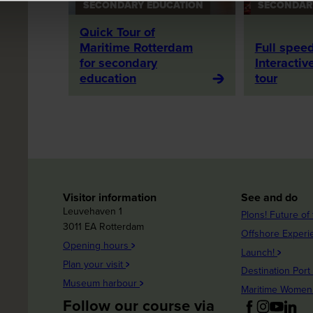
SECONDARY EDUCATION
SECONDAR
Quick Tour of
Maritime Rotterdam
Full spee
for secondary
Interactiv
education
tour
Visitor information
See and do
Leuvehaven 1
Plons! Future of
3011 EA Rotterdam
Offshore Exper
Opening hours
Launch!
Plan your visit
Destination Port
Museum harbour
Maritime Wome
Follow our course via