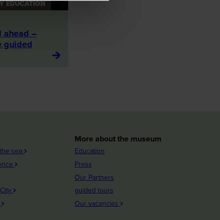
Y EDUCATION
d ahead –
e guided
More about the museum
 the sea
Education
ience
Press
Our Partners
 City
guided tours
n
Our vacancies