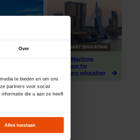
DUCATION
SECONDARY EDUCATION
Over
 of
Tour of Maritime
Rotterdam
Rotterdam for
y education
secondary education
 media te bieden en om ons
ze partners voor social
nformatie die u aan ze heeft
Alles toestaan