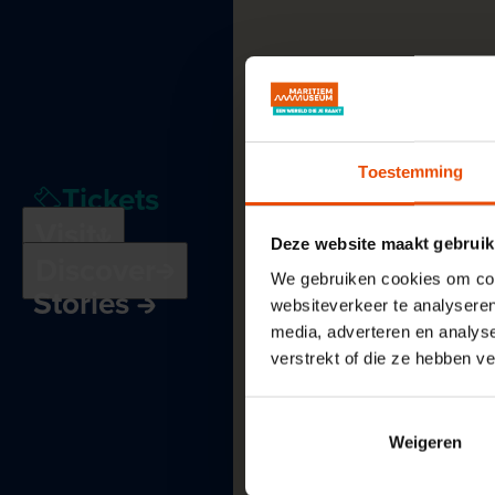
Toestemming
Tickets
Plan
your
visit
See
and
do
Visit
Deze website maakt gebruik
Education
Discover
Receptions
and
We gebruiken cookies om cont
Stories
meetings
websiteverkeer te analyseren
Museum
harbour
media, adverteren en analys
verstrekt of die ze hebben v
Weigeren