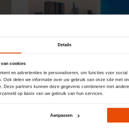
PRIMARY EDUCATION
PRIMARY E
Details
Tour of Maritime
Quick Tour
Rotterdam for primary
Maritime 
 van cookies
education
for primar
ent en advertenties te personaliseren, om functies voor social
. Ook delen we informatie over uw gebruik van onze site met on
e. Deze partners kunnen deze gegevens combineren met andere i
erzameld op basis van uw gebruik van hun services.
Aanpassen