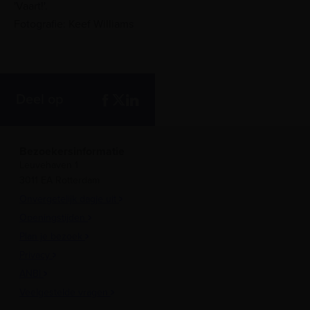
'Vaart!'.
Fotografie: Keef Williams
Deel op
Bezoekersinformatie
Leuvehaven 1
3011 EA Rotterdam
Onvergetelijk dagje uit
Openingstijden
Plan je bezoek
Privacy
ANBI
Veelgestelde vragen