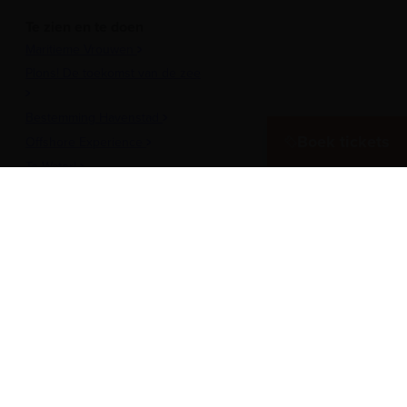
Te zien en te doen
Maritieme Vrouwen
Plons! De toekomst van de zee
Bestemming Havenstad
Boek tickets
Offshore Experience
Te Water!
Museumhaven
Historische rondvaarten
Meer over het Museum
Vergaderen in het museum
Zeesterren: de kidsclub
Steun ons
Werken als vrijwilliger
Onderwijs