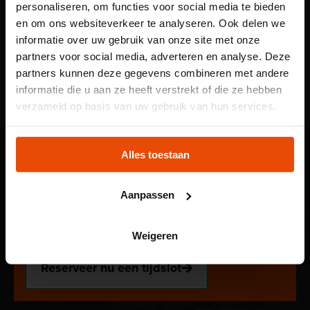
personaliseren, om functies voor social media te bieden
refereren aan de eigen emoties: wanneer moest jij voor
en om ons websiteverkeer te analyseren. Ook delen we
het laatst voor langere tijd afscheid nemen van iemand?
informatie over uw gebruik van onze site met onze
En hoe voelde dat? Op die manier worden de werken
partners voor social media, adverteren en analyse. Deze
invoelbaar.
partners kunnen deze gegevens combineren met andere
informatie die u aan ze heeft verstrekt of die ze hebben
- Tekst gaat verder onder de afbeelding -
Let op: voor
verzameld op basis van uw gebruik van hun services.
kindertentoonstelling
Plons! heb je een
Alles toestaan
tijdslot nodig
Aanpassen
Voor onze kindertentoonstelling Plons! is het
reserveren van een tijdslot verplicht. Reserveer jouw
Weigeren
plek via de website.
Reserveer nu een tijdslot