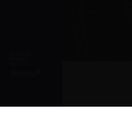
NL
EN
DE
Contact
Nieuws
Zoeken
Bezoekersinformatie
Leuvehaven 1
3011 EA Rotterdam