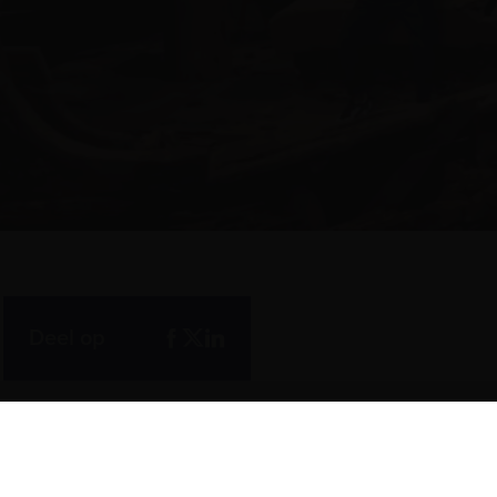
Deel op
Te zien en te doen
Meer over het 
Maritieme Vrouwen
Vergaderen in het