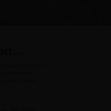
on...
unstenaar Y.M.P. die
ing 'Maritieme
king met Museum