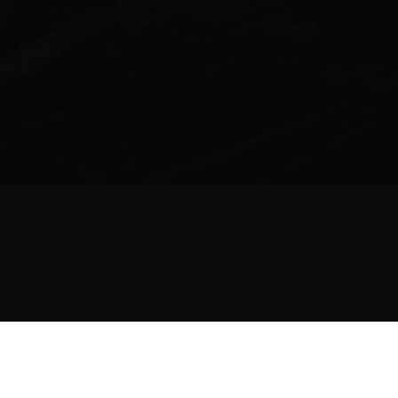
Museum
 museum