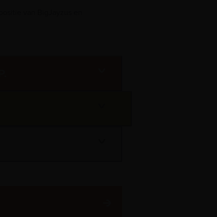
positie van BigJayzus en
P.