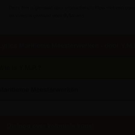
Deze film is gemaakt door productiehuis Flow met een com
de video is gemaakt door BySaliano.
Lyrics Maritieme Meesterwerken - door Y.M.
Wie is Y.M.P.?
Maritieme Meesterwerken
Dialoog over koloniale kunst