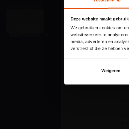
Tickets
Bezoek
Deze website maakt gebruik
Ontdek
We gebruiken cookies om cont
Verhalen
websiteverkeer te analyseren
Ze z
media, adverteren en analys
gaan
verstrekt of die ze hebben v
zien
Noor
Cana
Weigeren
ron
Door
haar
foto
reiz
echt
ontz