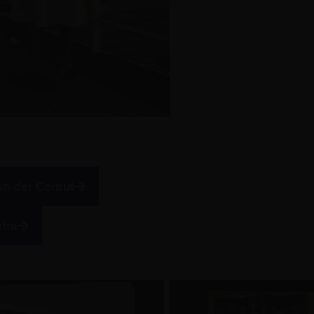
an der Corput
stra