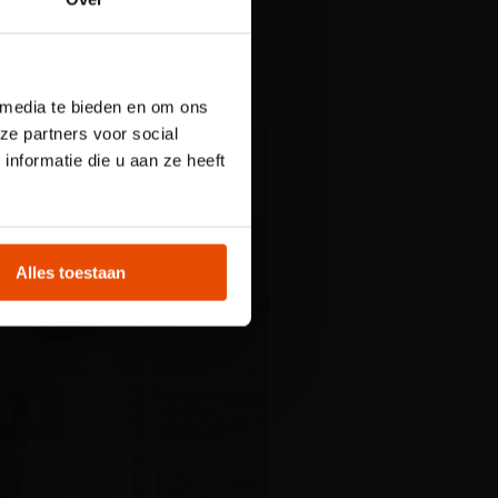
stelling
), Nieuw Amsterdam
and-Amerika Lijn. Ze
een
 media te bieden en om ons
 Plons! is het
ze partners voor social
licht. Reserveer
nformatie die u aan ze heeft
t
Alles toestaan