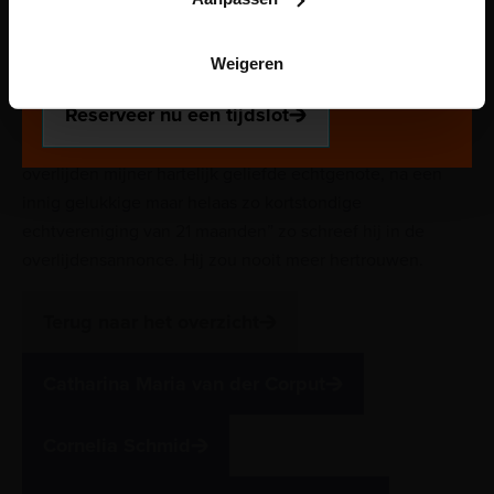
een tipje van de sluier op. Op 1 april was ze ziek
Voor onze kindertentoonstelling Plons! is het
geworden, waarbij ze bloed opgaf en snel verzwakte. De
reserveren van een tijdslot verplicht. Reserveer jouw
dag erna was ze dood: mogelijk overleed ze aan een
Weigeren
plek via de website.
acute maagbloeding. Kapitein Kimmerer was kapot van
Reserveer nu een tijdslot
het verlies van zijn echtgenote: “mij trof de
verpletterendste slag mijnes levens, door het onverwacht
overlijden mijner hartelijk geliefde echtgenote, na een
innig gelukkige maar helaas zo kortstondige
echtvereniging van 21 maanden” zo schreef hij in de
overlijdensannonce. Hij zou nooit meer hertrouwen.
Terug naar het overzicht
Catharina Maria van der Corput
Cornelia Schmid