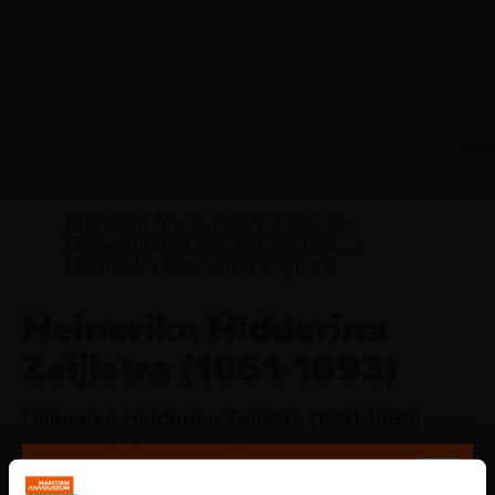
Maritiem Museum
Onderzoek
De resultaten van het onderzoek van Irene Jacobs
Heinerika Hidderina Zeijlstra
Heinerika Hidderina
Zeijlstra (1861-1893)
Heinerika Hidderina Zeijlstra (1861-1893)
werkte niet in de maritieme sector, maar
reisde anderhalf jaar mee met haar