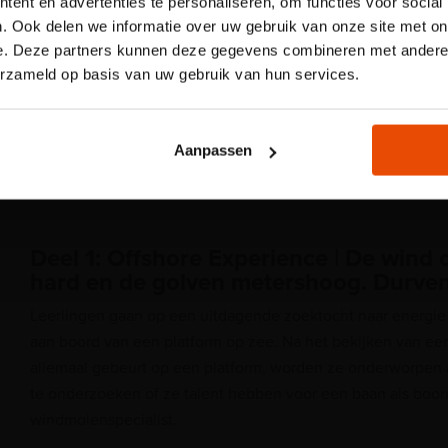
ent en advertenties te personaliseren, om functies voor social
Voor onze kindertentoonstelling
. Ook delen we informatie over uw gebruik van onze site met on
reserveren van een tijdslot verp
e. Deze partners kunnen deze gegevens combineren met andere i
Wanneer:
jouw plek via de website.
erzameld op basis van uw gebruik van hun services.
Dinsdag tot en met vrijdag van 09:30 – 17:00 uur.
Reserveer nu een tijdslo
Boek direct!
Aanpassen
Deel 1: Offshore Experience | De wind op
hard en de golven metershoog. Durven 
Leerlingen gaan op een uitdagende zoektocht naar energie
aan boord van een platform op zee. Na het bekijken van een 
allemaal gebeurt op een platform, worden ze onderworpen a
te onderzoeken of ze talent hebben voor een baan als boor
windmolenspecialist.