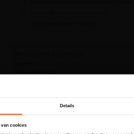
Workshop als voorbeeldles Wetenschap & Techno
Sluit aan bij 21-eeuwse vaardigheden
Direct toe te passen in de klas
Praktische informatie
Kosten:
€ 8,00 per leerling.
Maximale groepsgrootte:
30 leerlingen. Minimaal 2 begeleiders vereist.
Let op: voor
Wij vinden het belangrijk dat er voldoende begeleiders 
kindertentoon
Details
maximaal 8 begeleiders per groep gratis entree.
Plons! heb je 
 van cookies
tijdslot nodig
Tijdsduur:
180 minuten.