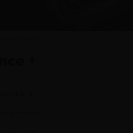
Offshore Experience + Workshop (VO)
nce +
klas 1 t/m 3
 vraag te voldoen,
omplexe projecten onder