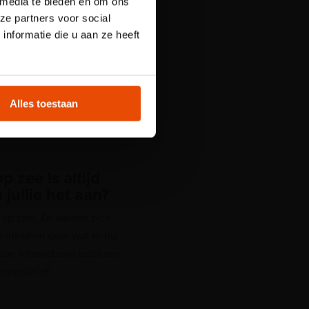
 media te bieden en om ons
 Plons! is het
ze partners voor social
licht. Reserveer
nformatie die u aan ze heeft
t
Alles toestaan
 zee is altijd
jullie het aan?
 op zee. Ze wanen zich
introfilm over wat er nu
an interactieve tests om
meester of