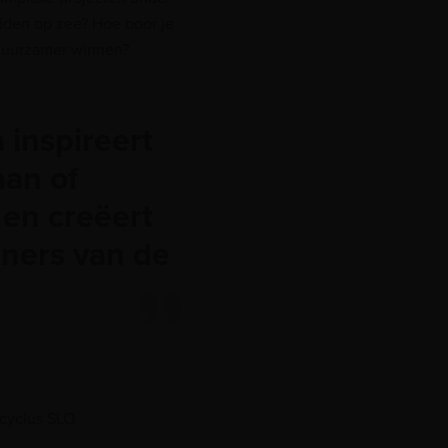
den op zee? Hoe boor je
 duurzamer winnen?
inspireert
aan of
 en creëert
ners van de
pcyclus SLO