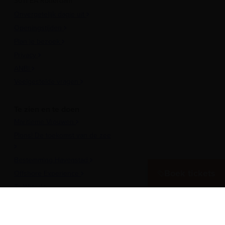
3011 EA Rotterdam
Onvergetelijk dagje uit
Openingstijden
Plan je bezoek
Privacy
ANBI
Veelgestelde vragen
Te zien en te doen
Maritieme Vrouwen
Plons! De toekomst van de zee
Bestemming Havenstad
Boek tickets
Offshore Experience
Te Water!
Museumhaven
Historische rondvaarten