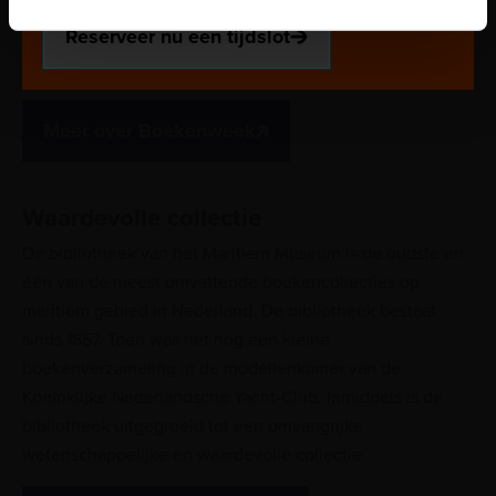
waarbij boeken, verhalen en taal laten zien hoe
Reserveer nu een tijdslot
generaties gevormd worden en met elkaar verbonden
zijn. Van boomer tot zoomer, millennial en alfa.
Meer over Boekenweek
Waardevolle collectie
De bibliotheek van het Maritiem Museum is de oudste en
één van de meest omvattende boekencollecties op
maritiem gebied in Nederland. De bibliotheek bestaat
sinds 1857. Toen was het nog een kleine
boekenverzameling in de modellenkamer van de
Koninklijke Nederlandsche Yacht-Club. Inmiddels is de
bibliotheek uitgegroeid tot een omvangrijke
wetenschappelijke en waardevolle collectie.