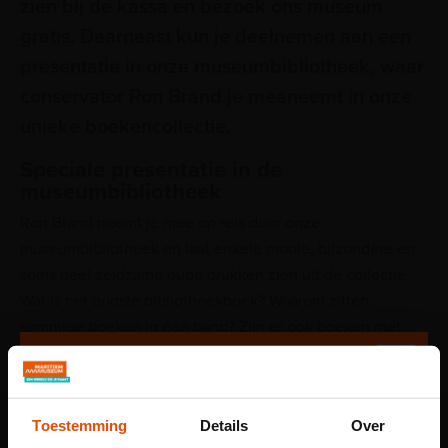
zien bij de kassa en bezoek ons museum
gratis. Daarnaast kun je deelnemen aan een
presentatie in onze museumbibliotheek, waar
conservator Ron Brand je meeneemt in onze
unieke boekencollectie.
Speciale presentatie in de
museumbibliotheek
Ron Brand neemt je mee op reis door onze
museumbibliotheek en laat enkele mooie, bijzondere en
soms heel zeldzame oude drukken zien uit de collectie.
Wat is het oudste bibliotheekboek? Waarom zitten
sommige boeken in één band? Zijn er ook boeken met
beweegbare onderdelen? Welke gebruikssporen hebben
vroegere eigenaren aangebracht in sommige boeken?
Over deze en andere onderwerpen vertelt Ron vol passie.
Toestemming
Details
Over
Tijden presentaties