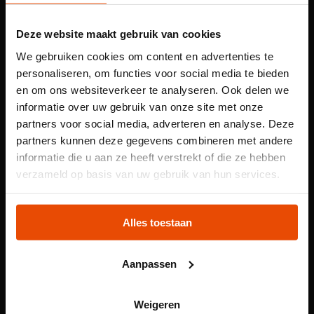
13:00-14:00
Deze website maakt gebruik van cookies
15:00-16:00
We gebruiken cookies om content en advertenties te
personaliseren, om functies voor social media te bieden
en om ons websiteverkeer te analyseren. Ook delen we
informatie over uw gebruik van onze site met onze
partners voor social media, adverteren en analyse. Deze
partners kunnen deze gegevens combineren met andere
informatie die u aan ze heeft verstrekt of die ze hebben
Let op: voor
verzameld op basis van uw gebruik van hun services.
kindertentoonstelling
Plons! heb je een
Alles toestaan
tijdslot nodig
Aanpassen
Voor onze kindertentoonstelling Plons! is het
reserveren van een tijdslot verplicht. Reserveer jouw
Het thema van Boekenweek 2026 is 'Mijn generatie',
Weigeren
plek via de website.