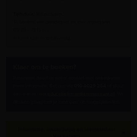
Tijdsduur:
165 minuten.
Te boeken van dinsdag tot en met vrijdag van
09:30 – 12:15 uur.
Andere tijden op aanvraag.
Klaar om te boeken?
Reserveer direct of neem contact met ons op voor
meer informatie. Bel ons via
010 4029 264
of stuur
een e-mail naar
educatie@maritiemmuseum.nl
. We
denken graag met je mee over de mogelijkheden.
Informatie, inschrijving en lesmateriaal
Vakkanjers