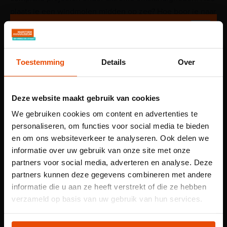
plaats je een windmolen midden op zee? Hoe boor je naar
olie op 7 km diepte? En hoe kunnen we onze energie
duurzamer winnen?
Toestemming
Details
Over
De wind op zee is altijd hard
en de golven metershoog.
Deze website maakt gebruik van cookies
We gebruiken cookies om content en advertenties te
personaliseren, om functies voor social media te bieden
Leerlingen gaan op een uitdagende zoektocht naar
en om ons websiteverkeer te analyseren. Ook delen we
informatie over uw gebruik van onze site met onze
energie op zee. Ze wanen zich aan boord van een
partners voor social media, adverteren en analyse. Deze
platform op zee. In opdracht van de manager van het
partners kunnen deze gegevens combineren met andere
offshore platform (gespeeld door acteur Martin van
informatie die u aan ze heeft verstrekt of die ze hebben
Waardenberg) worden ze onderworpen aan interactieve
Let op: voor
verzameld op basis van uw gebruik van hun services.
tests om te onderzoeken of ze talent hebben voor een
kindertentoonstelling
baan als boormeester of windmolenspecialist.