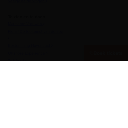
Veelgestelde vragen
Te zien en te doen
Maritieme Vrouwen
Plons! De toekomst van de zee
Bestemming Havenstad
Boek tickets
Offshore Experience
Te Water!
Museumhaven
Historische rondvaarten
Meer over het Museum
Vergaderen in het museum
Zeesterren: de kidsclub
Steun ons
Werken als vrijwilliger