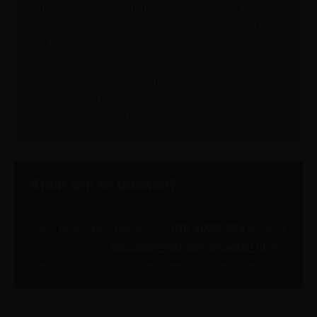
Wij vinden het belangrijk dat er voldoende
begeleiders zijn, daarom bieden we gratis entree
aan maximaal 8 begeleiders per groep.
Programmaduur:
90 minuten.
Te boeken op dinsdag, woensdag, donderdag of
vrijdag vanaf 09:30 uur.
Klaar om te boeken?
Reserveer direct of neem contact met ons op voor
meer informatie. Bel ons via
010 4029 264
of stuur
een e-mail naar
educatie@maritiemmuseum.nl
. We
denken graag met je mee over de mogelijkheden.