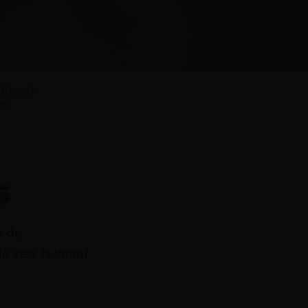
lingen
en
s
n de
e zee' is vanaf