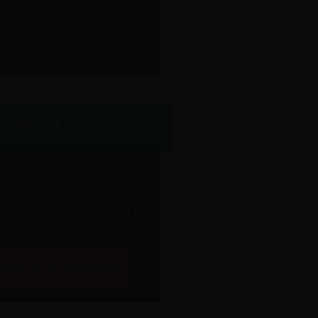
e terras
en het buitenterras. Leden
e kidsclub 'Zeesterren'
s eerste alles testen. Ben jij
 de eersten?
ijf je in als Zeester