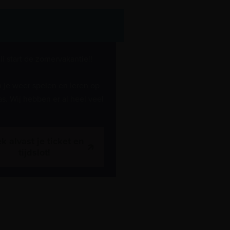
li start de zomervakantie!!
 je weer spelen en leren op
as. Wij hebben er al heel veel
k alvast je ticket en
tijdslot!