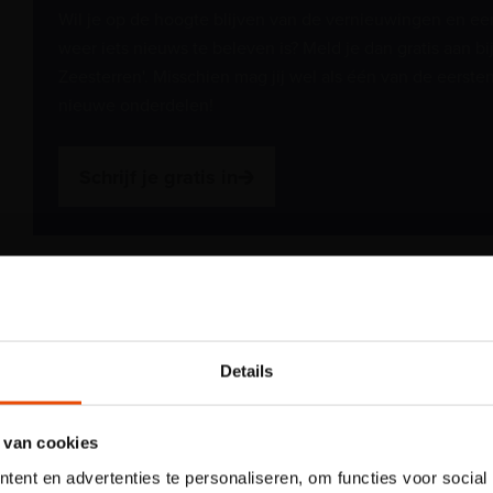
Wil je op de hoogte blijven van de vernieuwingen en een 
weer iets nieuws te beleven is? Meld je dan gratis aan bi
Zeesterren'. Misschien mag jij wel als één van de eers
nieuwe onderdelen!
Schrijf je gratis in
Wat gaan we doen?
Let op: voor
kindertentoon
Details
26 mei 2026: Terras dicht
Plons! heb je 
 van cookies
tijdslot nodig
ent en advertenties te personaliseren, om functies voor social
Het ter
Voor onze kindertentoonstelling