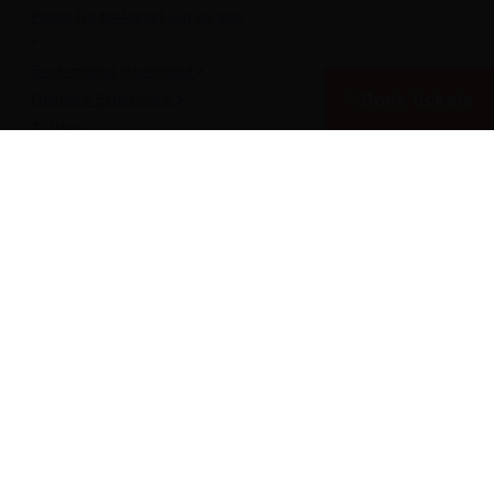
Plons! De toekomst van de zee
Bestemming Havenstad
Boek tickets
Offshore Experience
Te Water!
Museumhaven
Historische rondvaarten
Meer over het Museum
Vergaderen in het museum
Zeesterren: de kidsclub
Steun ons
Werken als vrijwilliger
Onderwijs
Pers
Inschrijven nieuwsbrief
Onze vacatures