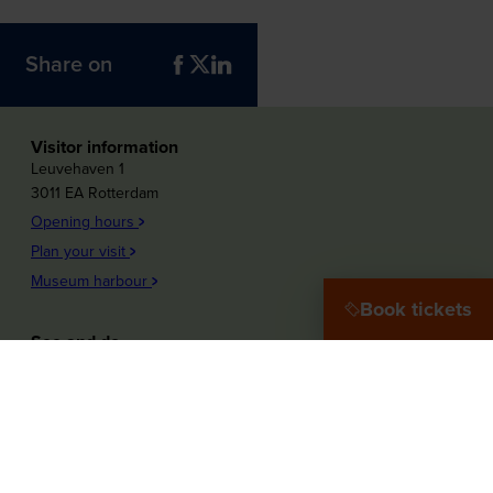
Share on
Visitor information
Leuvehaven 1
3011 EA Rotterdam
Opening hours
Plan your visit
Museum harbour
Book tickets
See and do
Plons! Future of the sea
Offshore Experience
Launch!
Destination Port City
Maritime Women