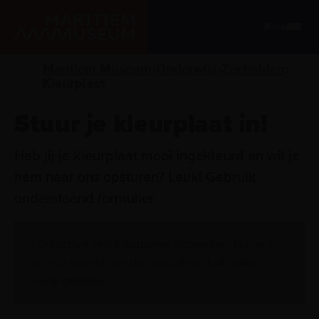
Ga naar de hoofdinhoud
Menu
Maritiem Museum
Onderwijs
Zeehelden
Kleurplaat
Stuur je kleurplaat in!
Heb jij je kleurplaat mooi ingekleurd en wil je
hem naar ons opsturen? Leuk! Gebruik
onderstaand formulier.
* Omdat we veel kleurplaten ontvangen, kunnen
we niet garanderen dat jouw kleurplaat online
wordt getoond.