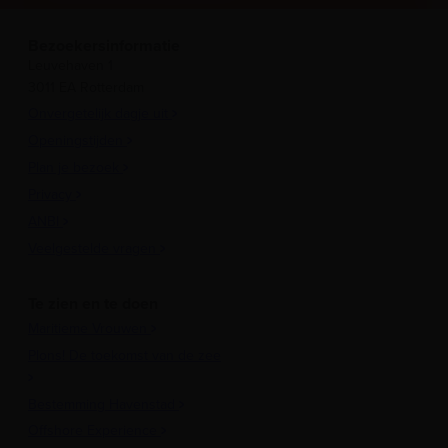
Bezoekersinformatie
Leuvehaven 1
3011 EA Rotterdam
Onvergetelijk dagje uit
Openingstijden
Plan je bezoek
Privacy
ANBI
Veelgestelde vragen
Te zien en te doen
Maritieme Vrouwen
Plons! De toekomst van de zee
Bestemming Havenstad
Offshore Experience