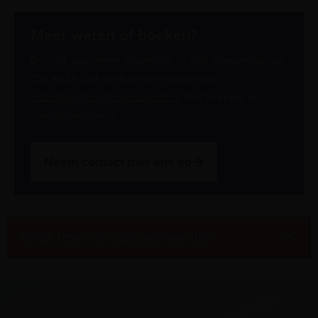
Meer weten of boeken?
Bel ons voor meer informatie of een reservering via
010 4029 264 of stuur een email naar
educatie@maritiemmuseum.nl
met je vraag en
contactgegevens.
Neem contact met ons op
Onze reserveringsvoorwaarden