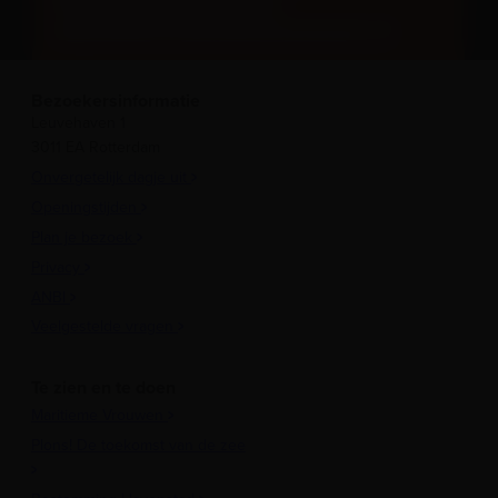
0104029264 of mail
educatie@maritiemmuseum.nl
Bezoekersinformatie
Leuvehaven 1
3011 EA Rotterdam
Onvergetelijk dagje uit
Openingstijden
Plan je bezoek
Privacy
ANBI
Veelgestelde vragen
Te zien en te doen
Maritieme Vrouwen
Plons! De toekomst van de zee