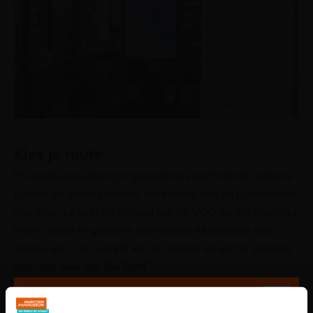
Kies je route
Er wordt langs deze lijn gestopt op verschillende stations.
Kiezen de leerlingen voor het verhaal van de Leuvehaven,
dan leren ze over de invloed van de VOC op ons dagelijks
leven. Wordt er gekozen voor station Maasvlakte dan
duiken we in de wereld van de handel en wat er allemaal
over zee naar ons toe komt.
De rondleiding draait om interactie tussen de leerlingen