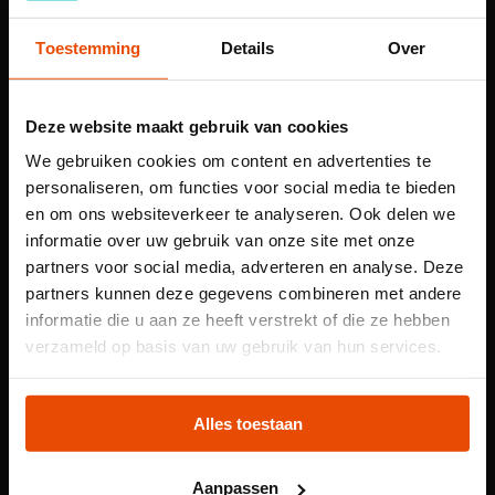
en de museumdocent. Door vragen, gesprekken en kleine
opdrachten wordt iedereen actief betrokken.
Toestemming
Details
Over
Daarom!
Leerlingen ontdekken de tentoonstelling op
Deze website maakt gebruik van cookies
basis van hun eigen voorkennis.
We gebruiken cookies om content en advertenties te
personaliseren, om functies voor social media te bieden
Goed te combineren met een van onze andere
en om ons websiteverkeer te analyseren. Ook delen we
programma’s
informatie over uw gebruik van onze site met onze
Alleen door mee te doen ontdek je het hele
partners voor social media, adverteren en analyse. Deze
verhaal.
partners kunnen deze gegevens combineren met andere
informatie die u aan ze heeft verstrekt of die ze hebben
Kerndoel 1, 37, 39, 47, 50, 51, 53
Let op: voor
verzameld op basis van uw gebruik van hun services.
kindertentoonstelling
Praktische informatie
Plons! heb je een
Alles toestaan
Kosten:
tijdslot nodig
€ 6,25 per leerling
Aanpassen