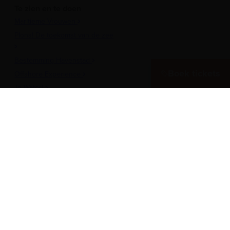
Te zien en te doen
Maritieme Vrouwen
Plons! De toekomst van de zee
Bestemming Havenstad
Boek tickets
Offshore Experience
Te Water!
Museumhaven
Historische rondvaarten
Meer over het Museum
Vergaderen in het museum
Zeesterren: de kidsclub
Steun ons
Werken als vrijwilliger
Onderwijs
Pers