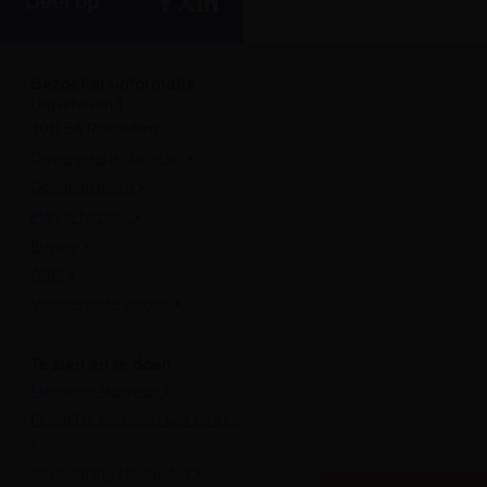
Deel op
Bezoekersinformatie
Leuvehaven 1
3011 EA Rotterdam
Onvergetelijk dagje uit
Openingstijden
Plan je bezoek
Privacy
ANBI
Veelgestelde vragen
Te zien en te doen
Maritieme Vrouwen
Plons! De toekomst van de zee
Bestemming Havenstad