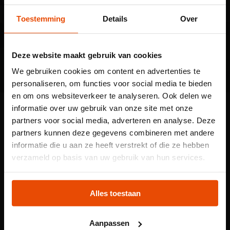
Toestemming
Details
Over
Deze website maakt gebruik van cookies
We gebruiken cookies om content en advertenties te
VAN 19 TOT EN MET 29 SEPTEMBER
personaliseren, om functies voor social media te bieden
en om ons websiteverkeer te analyseren. Ook delen we
Maritiem Museum
Zien en doen
informatie over uw gebruik van onze site met onze
Activiteiten
Zero Flags Project
partners voor social media, adverteren en analyse. Deze
partners kunnen deze gegevens combineren met andere
Zero Flags Project
informatie die u aan ze heeft verstrekt of die ze hebben
Let op: voor
verzameld op basis van uw gebruik van hun services.
Van 19 tot en met 29 september is het Zero
kindertentoonstelling
Flags Project te zien in Rotterdam, als
Plons! heb je een
Alles toestaan
onderdeel van Rotterdam Pride. De installatie
tijdslot nodig
is te bezoeken op de Schiedamsedijk, tussen
Aanpassen
het Maritiem Museum en de Erasmusbrug.
Voor onze kindertentoonstelling Plons! is het