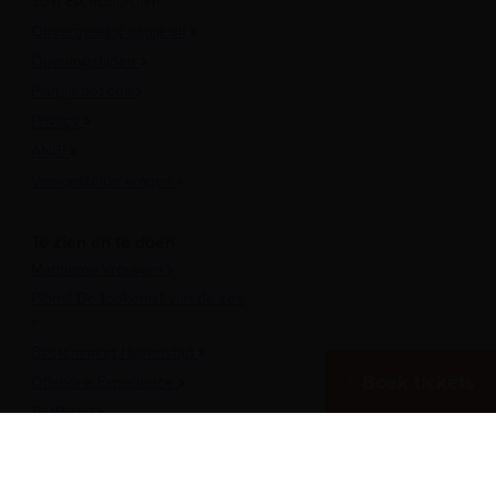
3011 EA Rotterdam
Onvergetelijk dagje uit
Openingstijden
Plan je bezoek
Privacy
ANBI
Veelgestelde vragen
Te zien en te doen
Maritieme Vrouwen
Plons! De toekomst van de zee
Bestemming Havenstad
Boek tickets
Offshore Experience
Te Water!
Museumhaven
Historische rondvaarten