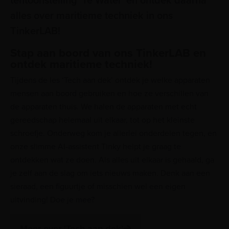
tentoonstelling 'Te Water' en ontdek daarna
alles over maritieme techniek in ons
TinkerLAB!
Stap aan boord van ons TinkerLAB en
ontdek maritieme techniek!
Tijdens de les ‘Tech aan dek’ ontdek je welke apparaten
mensen aan boord gebruiken en hoe ze verschillen van
de apparaten thuis. We halen de apparaten met echt
gereedschap helemaal uit elkaar, tot op het kleinste
schroefje. Onderweg kom je allerlei onderdelen tegen, en
onze slimme AI-assistent Tinky helpt je graag te
ontdekken wat ze doen. Als alles uit elkaar is gehaald, ga
je zelf aan de slag om iets nieuws maken. Denk aan een
sieraad, een figuurtje of misschien wel een eigen
uitvinding! Doe je mee?
Meer over 'Tech aan dek'