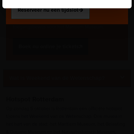
120 minuten.
Reserveer nu een tijdslot
Kosten:
Je kunt deelnemen aan de activiteiten met een
toegangsbewijs voor het Maritiem Museum.
Boek nu online je tickets
Wat is Weekend van de Wetenschap?
Hotspot Rotterdam
Op zondag 5 oktober is Rotterdam een officiële hotspot
tijdens het Weekend van de Wetenschap. Drie musea in
het hart van de stad: het Maritiem Museum, het Belasting
& Douane Museum en het Natuurhistorisch Museum,