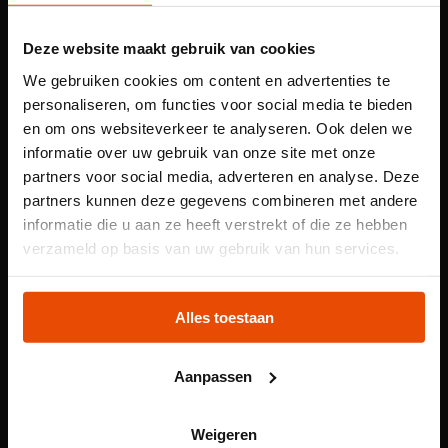
Deze website maakt gebruik van cookies
We gebruiken cookies om content en advertenties te
personaliseren, om functies voor social media te bieden
en om ons websiteverkeer te analyseren. Ook delen we
informatie over uw gebruik van onze site met onze
partners voor social media, adverteren en analyse. Deze
partners kunnen deze gegevens combineren met andere
Praktische informatie
informatie die u aan ze heeft verstrekt of die ze hebben
Let op: voor
verzameld op basis van uw gebruik van hun services.
Wanneer:
Zaterdag 4 en zondag 5 oktober.
kindertentoonstelling
Tijd:
Plons! heb je een
Alles toestaan
Van 11:00 tot 16:00.
tijdslot nodig
Voor wie:
Aanpassen
Kinderen van 8 t/m 14 jaar en jongeren van 14 t/m 18
Voor onze kindertentoonstelling Plons! is het
jaar.
reserveren van een tijdslot verplicht. Reserveer jouw
Tijdsduur:
Weigeren
plek via de website.