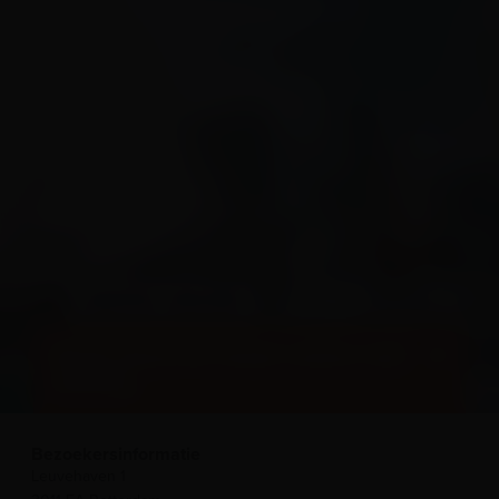
BESTEL ONLINE
Boek direct je ticket online met
korting
Bezoekersinformatie
Leuvehaven 1