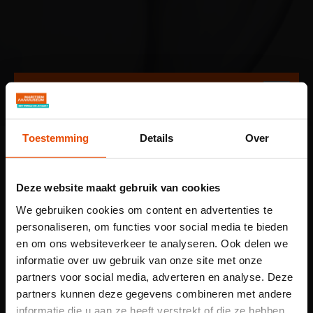
ALTIJD TE DOEN
Toestemming
Details
Over
Maritiem Museum
Zien en doen
Activiteiten
Maritieme Speurtocht!
Maritieme Speurtocht!
Deze website maakt gebruik van cookies
We gebruiken cookies om content en advertenties te
Ontdek de geheimen
personaliseren, om functies voor social media te bieden
van de museumhaven!
en om ons websiteverkeer te analyseren. Ook delen we
informatie over uw gebruik van onze site met onze
Ga mee op een avontuurlijke speurtocht door
partners voor social media, adverteren en analyse. Deze
partners kunnen deze gegevens combineren met andere
de museumhaven. Voor zowel lezers als niet-
informatie die u aan ze heeft verstrekt of die ze hebben