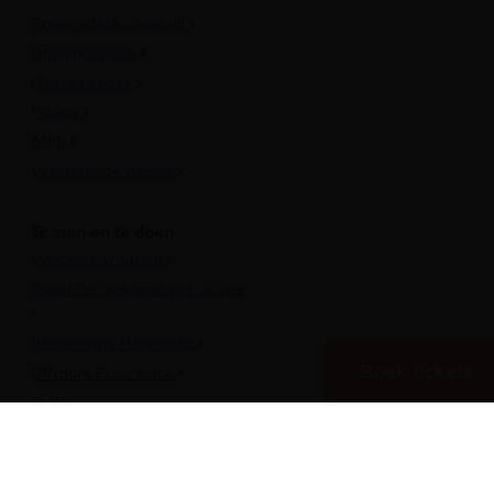
Onvergetelijk dagje uit
Openingstijden
Plan je bezoek
Privacy
ANBI
Veelgestelde vragen
Te zien en te doen
Maritieme Vrouwen
Plons! De toekomst van de zee
Bestemming Havenstad
Boek tickets
Offshore Experience
Te Water!
Museumhaven
Historische rondvaarten