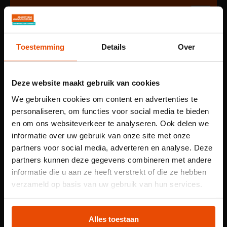
Hessdalen te zien in de museumhaven van
het Maritiem Museum
Inmiddels is het een traditie dat het Maritiem Museum een
Toestemming
Details
Over
van de festivallocaties is van het Circusstad Festival
Rotterdam. Gedurende drie dagen in de meivakantie kun
je hier genieten van een van de voorstellingen. Deze keer
Deze website maakt gebruik van cookies
gaan we niet het water op, maar is er een heuse
We gebruiken cookies om content en advertenties te
theaterzaal op het plein.
personaliseren, om functies voor social media te bieden
en om ons websiteverkeer te analyseren. Ook delen we
Stap in de wereld van
Ballroom
: een magisch lijnenspel
informatie over uw gebruik van onze site met onze
van stuiterballen in een 'vrachtwagen theater'.
partners voor social media, adverteren en analyse. Deze
partners kunnen deze gegevens combineren met andere
Wat als jongleerballen hun eigen weg kiezen? In de
informatie die u aan ze heeft verstrekt of die ze hebben
unieke voorstelling ‘
Ballroom’
laat het Belgische
Let op: voor
verzameld op basis van uw gebruik van hun services.
gezelschap Post uit Hessdalen zien hoe jongleren
kindertentoonstelling
volledig anders kan. Stuiterballen bewegen vrij door de
ruimte en creëren zo op onverklaarbare wijze een sierlijk
Plons! heb je een
Alles toestaan