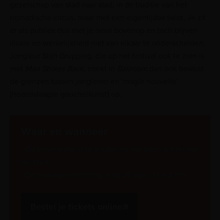
gezelschap van stad naar stad, in de traditie van het
nomadische circus, maar met een eigentijdse twist. Je zit
er als publiek dus met je neus bovenop en toch blijven
illusie en werkelijkheid niet van elkaar te onderscheiden.
Jongleur Stijn Grupping, die op het festival ook te zien is
met
Man Strikes Back,
zoekt in
Ballroom
dan ook bewust
de grenzen tussen jongleren en ‘magie nouvelle’
(hedendaagse goochelkunst) op.
Waar en wanneer
· Dit minitheater is te vinden op het plein achter het
museum.
· De middagvoorstelling is op 30 april, 1 en 2 mei
Bestel je tickets online