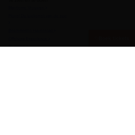
Te zien en te doen
Maritieme Vrouwen
Plons! De toekomst van de zee
Bestemming Havenstad
Boek tickets
Offshore Experience
Te Water!
Museumhaven
Historische rondvaarten
Meer over het Museum
Vergaderen in het museum
Zeesterren: de kidsclub
Steun ons
Werken als vrijwilliger
Onderwijs
Pers