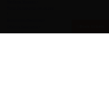
Maritieme Vrouwen
Plons! De toekomst van de zee
Bestemming Havenstad
Boek tickets
Offshore Experience
Te Water!
Museumhaven
Historische rondvaarten
Meer over het Museum
Vergaderen in het museum
Zeesterren: de kidsclub
Steun ons
Werken als vrijwilliger
Onderwijs
Pers
Inschrijven nieuwsbrief