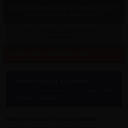
Weet jij om welke reden de schroef van dit
schip kon worden ingetrokken?
Deze rosmolen over reserve PK’s
beschikte?
Dit schip een tweede huid heeft?
Tentoonstelling 'De Haven'
Deze tentoonstelling was te zien van begin 2020
tot en met 3 november 2024.
Bestel het boek Havenschatten