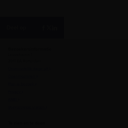
Deel op
Bezoekersinformatie
Leuvehaven 1
3011 EA Rotterdam
Onvergetelijk dagje uit
Openingstijden
Plan je bezoek
Privacy
ANBI
Veelgestelde vragen
Te zien en te doen