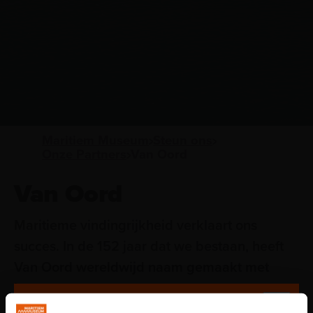
Maritiem Museum
Steun ons
Onze Partners
Van Oord
Van Oord
Maritieme vindingrijkheid verklaart ons
succes. In de 152 jaar dat we bestaan, heeft
Van Oord wereldwijd naam gemaakt met
baggeren.