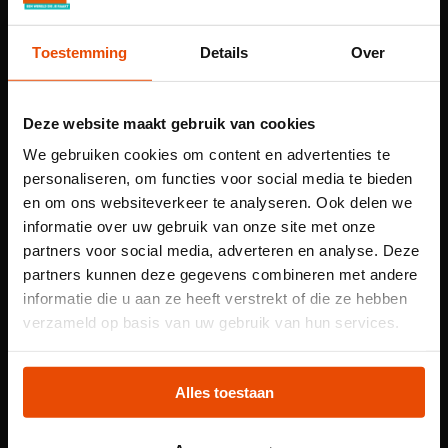
Partner Business Club en Offshore
Experience
Toestemming
Details
Over
Een van de bekendste projecten is de aanleg van de
palmeilanden in Dubai maar we realiseerden ook de
Maasvlakte 2 en de Nieuwe Waterweg. Daarnaast
Deze website maakt gebruik van cookies
opereren we in de offshoremarkt. De bouw van
We gebruiken cookies om content en advertenties te
windmolenparken op zee, vooral in de Noordzee, is een
personaliseren, om functies voor social media te bieden
nieuwe pijler. Vanuit ons verantwoordelijkheidsgevoel
en om ons websiteverkeer te analyseren. Ook delen we
voor de maritieme geschiedenis van onze onderneming
informatie over uw gebruik van onze site met onze
en van de daar in opgegane bedrijven, richten we ons op
partners voor social media, adverteren en analyse. Deze
de langetermijnontwikkeling. Vanuit thuisbasis Rotterdam
partners kunnen deze gegevens combineren met andere
managen we ons bedrijf voor de volgende generaties.
informatie die u aan ze heeft verstrekt of die ze hebben
Let op: voor
verzameld op basis van uw gebruik van hun services.
Maritieme schatbewaarders
kindertentoonstelling
Rotterdam is belangrijk voor Van Oord. Veel medewerkers
Plons! heb je een
komen uit de regio, vaak opgeleid aan het STC Rotterdam
Alles toestaan
of aan de TU Delft. Onze zeeschepen worden veelal
tijdslot nodig
gebouwd bij werven in de regio. Een nieuw schip nemen