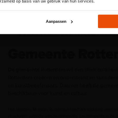
erzameld op basis van uw gebruik van hun services.
Reserveer nu een tijdslo
Aanpassen
Maritiem Museum
Steun ons
Onze Partners
Gemeente Rotte
De gemeente Rotterdam wil een sterk cultureel
Rotterdam creëren en ondersteunt en stimuleert
en kunstbeoefenaars. Daarom heeft de gemeen
beschikbaar voor kunst en cultuur.
Het Maritiem Museum Rotterdam heeft als stichting geen w
structurele subsidie van de gemeente. De gemeente is de gr