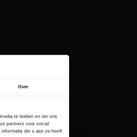
stelling
Over
een
 media te bieden en om ons
 Plons! is het
ze partners voor social
licht. Reserveer
nformatie die u aan ze heeft