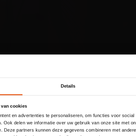
Let op: voor
kindertentoon
Details
Plons! heb je 
 van cookies
tijdslot nodig
ent en advertenties te personaliseren, om functies voor social
Voor onze kindertentoonstelling
. Ook delen we informatie over uw gebruik van onze site met on
reserveren van een tijdslot verp
e. Deze partners kunnen deze gegevens combineren met andere i
jouw plek via de website.