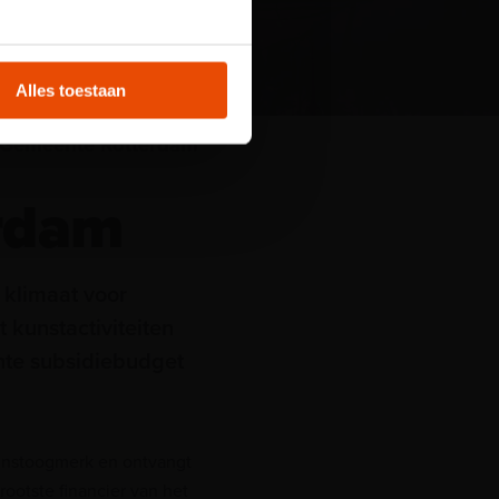
t
Alles toestaan
Gemeente Rotterdam
rdam
 klimaat voor
 kunstactiviteiten
te subsidiebudget
instoogmerk en ontvangt
ootste financier van het