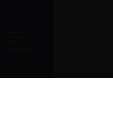
NL
EN
DE
Contact
Nieuws
Zoeken
Bezoekersinformatie
Leuvehaven 1
3011 EA Rotterdam
Onvergetelijk dagje uit
Openingstijden