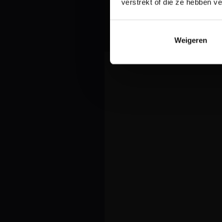
verstrekt of die ze hebben v
Weigeren