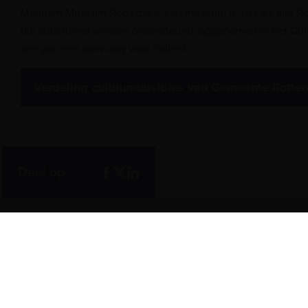
Maritiem Museum Rotterdam. Het museum is, net als alle Ro
die structureel worden ondersteund, opgenomen in het Cult
vier jaar een aanvraag voor indient.
Verdeling cultuursubsidies van Gemeente Rott
Deel op
Te zien en te doen
Meer over het 
Maritieme Vrouwen
Vergaderen in het
Plons! De toekomst van de zee
Zeesterren: de kids
Steun ons
Bestemming Havenstad