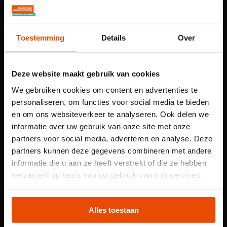
voorvechter van Nederland als maritieme natie. Daarom
werd hij ‘de zeevaarder’ genoemd. Deze prins was de
derde zoon van Koning Willem II en Koningin Anna
Toestemming
Details
Over
Paulowna, groothertogin van Rusland. Koningin
Wilhelmina, de overgrootmoeder van Willem Alexander,
was zijn nichtje.
Deze website maakt gebruik van cookies
Naast zijn lange carrière bij de marine werd Prins Hendrik
We gebruiken cookies om content en advertenties te
personaliseren, om functies voor social media te bieden
in 1845 voorzitter voor het leven van de Koninklijke
en om ons websiteverkeer te analyseren. Ook delen we
Nederlandsche Yachtclub in Rotterdam, die op zijn
informatie over uw gebruik van onze site met onze
initiatief was opgericht. De KNYC was gevestigd in een
partners voor social media, adverteren en analyse. Deze
eigen clubhuis aan de Willemskade, nu het gebouw van
partners kunnen deze gegevens combineren met andere
het Museum voor Wereldculturen. De KNYC had een
informatie die u aan ze heeft verstrekt of die ze hebben
eigen verzameling van boeken, scheepsmodellen en
Let op: voor
verzameld op basis van uw gebruik van hun services.
schilderijen, de zogenoemde Modellenkamer, die gebruikt
kindertentoonstelling
werd voor onderwijs aan leerlingen van de
Plons! heb je een
Zeevaartschool. Op 15 februari 1874 was deze
Alles toestaan
Modellenkamer voor het eerst toegankelijk voor een