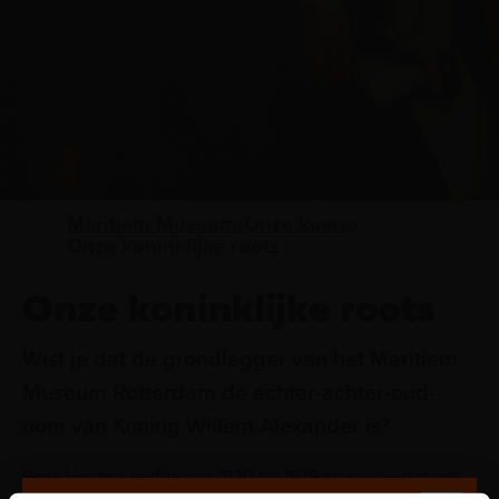
Maritiem Museum
Onze koers
Onze koninklijke roots
Onze koninklijke roots
Wist je dat de grondlegger van het Maritiem
Museum Rotterdam de achter-achter-oud-
oom van Koning Willem Alexander is?
Prins Hendrik leefde van 1820 tot 1879 en was een groot