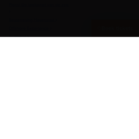
Plons! De toekomst van de zee
Bestemming Havenstad
Boek tickets
Offshore Experience
Te Water!
Museumhaven
Historische rondvaarten
Meer over het Museum
Vergaderen in het museum
Zeesterren: de kidsclub
Steun ons
Werken als vrijwilliger
Onderwijs
Pers
Inschrijven nieuwsbrief
Onze vacatures