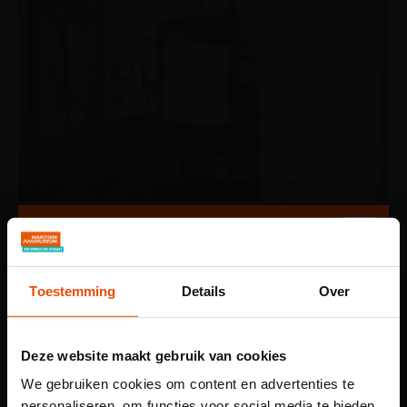
Kies je route
Onderweg stoppen we bij verschillende thematische
Toestemming
Details
Over
stations. Kiezen de leerlingen voor het verhaal van de
Leuvehaven, dan onderzoeken ze de invloed van de VOC
op de hedendaagse handel, cultuur en
Deze website maakt gebruik van cookies
machtsverhoudingen. Gaan ze richting station Maasvlakte,
We gebruiken cookies om content en advertenties te
dan verdiepen ze zich in mondiale handelsstromen en de
personaliseren, om functies voor social media te bieden