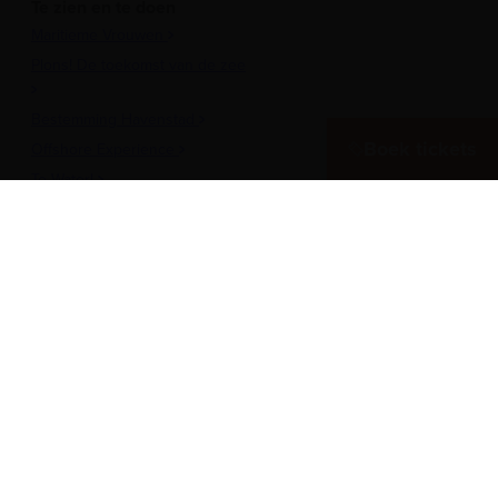
Te zien en te doen
Maritieme Vrouwen
Plons! De toekomst van de zee
Bestemming Havenstad
Boek tickets
Offshore Experience
Te Water!
Museumhaven
Historische rondvaarten
Meer over het Museum
Vergaderen in het museum
Zeesterren: de kidsclub
Steun ons
Werken als vrijwilliger
Onderwijs
Pers