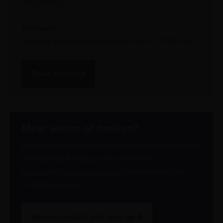
60 minuten.
Wanneer:
Dinsdag tot en met vrijdag van 09:30 – 17:00 uur.
Boek direct
Meer weten of boeken?
Bel ons voor meer informatie of een reservering via
010 4029 264 of stuur een email naar
educatie@maritiemmuseum.nl
met je vraag en
contactgegevens.
Neem contact met ons op