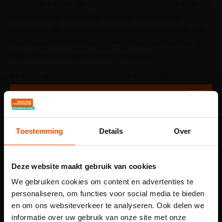
haven van Europa. De leerlingen beleven tijdens deze 2,9
kilometer korte wandeling zowel de haven- als de
wereldstad aan de hand van hun eigen smartphone. Met
historische foto's en filmpjes vergelijken ze toen met nu.
Educatieve quizvragen bieden diepgang.
De leerlingen passeren (al dan niet virtueel): het
gebombardeerde Waterkwartier, hebben spectaculair zicht
op de Erasmusbrug en en de historische Veerhaven. Een
kennismaking met grootstedelijk vertier in de hippe Witte
de Withstraat maken de wandeling compleet.
Toestemming
Details
Over
Daarom!
Deze website maakt gebruik van cookies
Perfecte aansluiting op Aardrijkskunde.
We gebruiken cookies om content en advertenties te
Ideaal voor of na een museumles.
personaliseren, om functies voor social media te bieden
Zie zowel de haven- als de wereldstad.
en om ons websiteverkeer te analyseren. Ook delen we
informatie over uw gebruik van onze site met onze