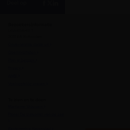
Deel op
Bezoekersinformatie
Leuvehaven 1
3011 EA Rotterdam
Onvergetelijk dagje uit
Openingstijden
Plan je bezoek
Privacy
ANBI
Veelgestelde vragen
Te zien en te doen
Maritieme Vrouwen
Plons! De toekomst van de zee
Bestemming Havenstad