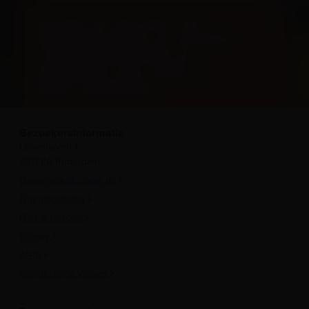
Ga mee op reis door ons
maritieme heden en verleden
in tentoonstellingen en
activiteiten voor grote én
kleine avonturiers.
Bezoekersinformatie
Leuvehaven 1
3011 EA Rotterdam
Onvergetelijk dagje uit
Openingstijden
Plan je bezoek
Privacy
ANBI
Veelgestelde vragen