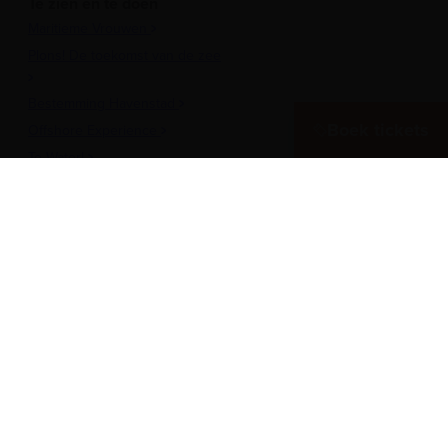
Te zien en te doen
Maritieme Vrouwen
Plons! De toekomst van de zee
Bestemming Havenstad
Boek tickets
Offshore Experience
Te Water!
Museumhaven
Historische rondvaarten
Meer over het Museum
Vergaderen in het museum
Zeesterren: de kidsclub
Steun ons
Werken als vrijwilliger
Onderwijs
Pers