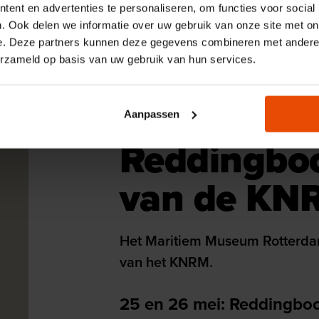
ent en advertenties te personaliseren, om functies voor social
. Ook delen we informatie over uw gebruik van onze site met on
e. Deze partners kunnen deze gegevens combineren met andere i
erzameld op basis van uw gebruik van hun services.
24 T/M 26 MAY
Maritiem Museum
See and 
KNRM in de museumhaven
Aanpassen
Reddingbo
van de KN
Het Maritiem Museum Rotterdam s
van het KNRM.
25 en 26 mei: Reddingb