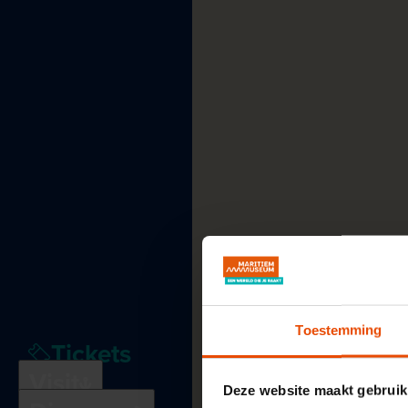
Toestemming
Tickets
Plan
your
visit
See
and
do
Visit
Deze website maakt gebruik
Education