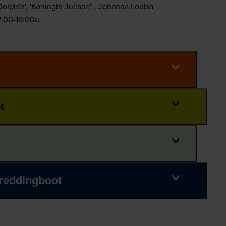
lphin', 'Koningin Juliana' , 'Johanna Louisa'
2:00-16:00u.
t
dreddingboot