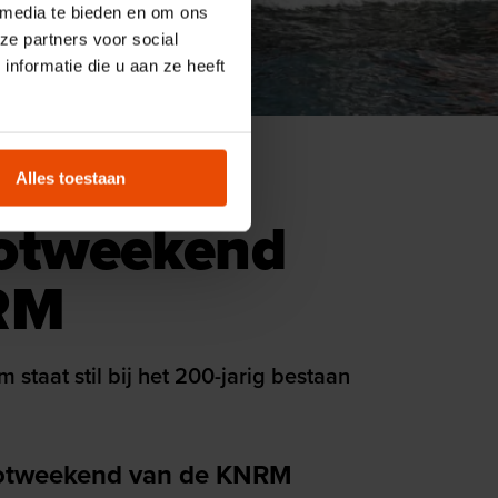
 media te bieden en om ons
ze partners voor social
nformatie die u aan ze heeft
do
Activities
Alles toestaan
otweekend
RM
taat stil bij het 200-jarig bestaan
ootweekend van de KNRM