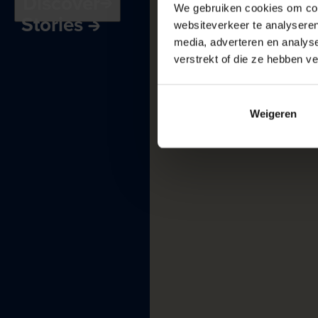
Discover
Receptions
and
We gebruiken cookies om cont
Stories
meetings
websiteverkeer te analyseren
Museum
harbour
media, adverteren en analys
verstrekt of die ze hebben v
Weigeren